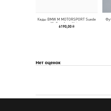
Кеды BMW M MOTORSPORT Suede
Фу
XL Sneakers Unisex
6190,00 ₴
Нет оценок