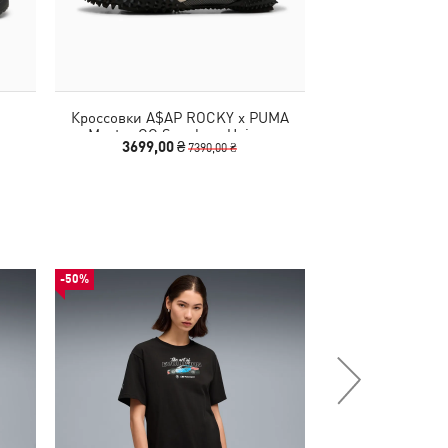
Кроссовки A$AP ROCKY x PUMA
Кроссовки PUMA 
Mostro OG Sneakers Unisex
Inverse Sne
3699,00 ₴
2999,00
7390,00 ₴
-50%
-30%