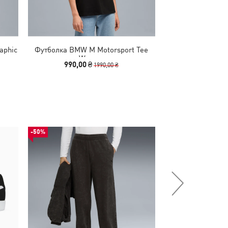
aphic
Футболка BMW M Motorsport Tee
Футболка BMW M
Women
Wo
990,00 ₴
1390,00
1990,00 ₴
-50%
-29%