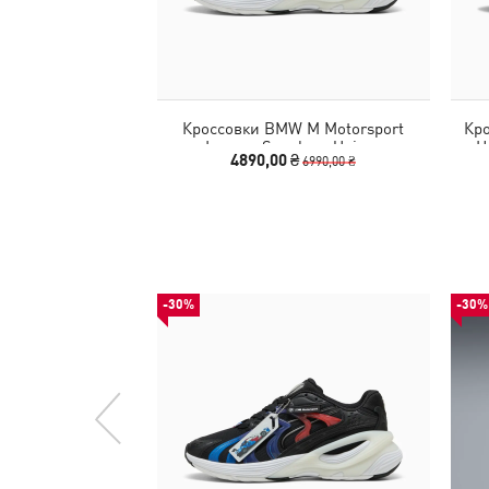
Кроссовки BMW M Motorsport
Кр
Inverse Sneakers Unisex
H
4890,00 ₴
6990,00 ₴
-30%
-30%