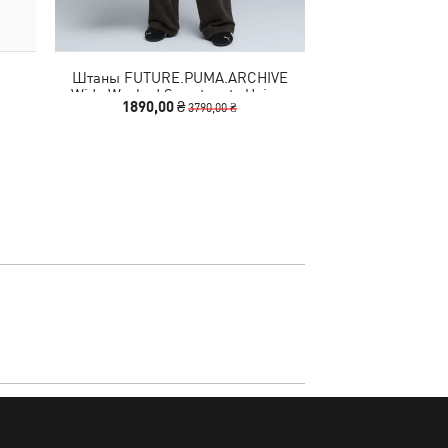
Штаны FUTURE.PUMA.ARCHIVE
Кепка WARDROB
Wide Washed Sweatpants Unisex
C
1890,00 ₴
990,00 
3790,00 ₴