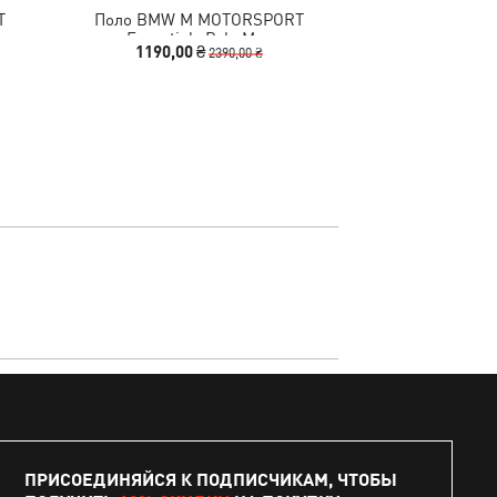
T
Поло BMW M MOTORSPORT
Шорты Select Ess
Essentials Polo Men
1190,00 ₴
1990,00
2390,00 ₴
ПРИСОЕДИНЯЙСЯ К ПОДПИСЧИКАМ, ЧТОБЫ