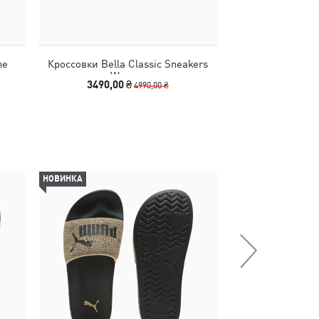
ne
Кроссовки Bella Classic Sneakers
Кроссовки Easy
Women
Yo
3490,00 ₴
2940,00
4990,00 ₴
НОВИНКА
-28%