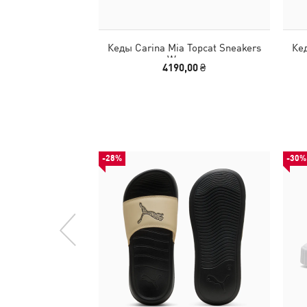
Кеды Carina Mia Topcat Sneakers
Кед
Women
4190,00 ₴
-28%
-30%