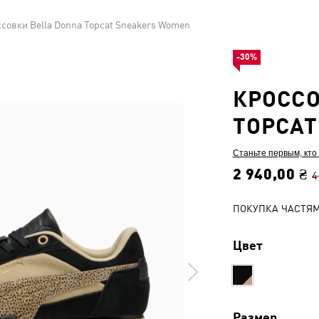
совки Bella Donna Topcat Sneakers Women
-30%
КРОССО
TOPCAT
Станьте первым, кто
2 940,00 ₴
4
ПОКУПКА ЧАСТЯ
Цвет
Размер