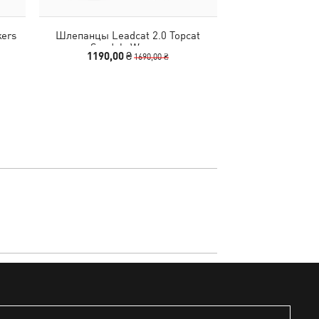
kers
Шлепанцы Leadcat 2.0 Topcat
Футболка Essent
Sandals Women
Logo T
1190,00 ₴
590,00 
1690,00 ₴