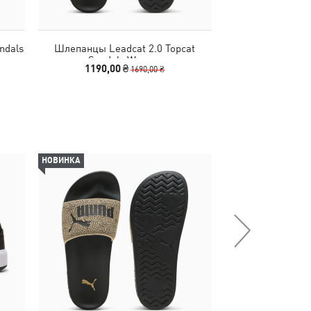
ndals
Шлепанцы Leadcat 2.0 Topcat
Шлепанцы Popcat 
Sandals Women
Wo
1190,00 ₴
1140,00
1690,00 ₴
НОВИНКА
-50%