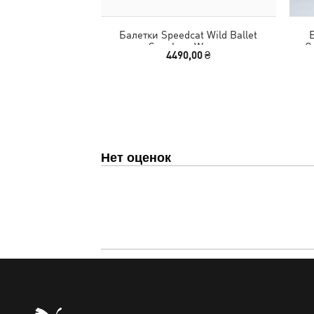
Балетки Speedcat Wild Ballet
Б
Sneakers Women
C
4490,00 ₴
Нет оценок