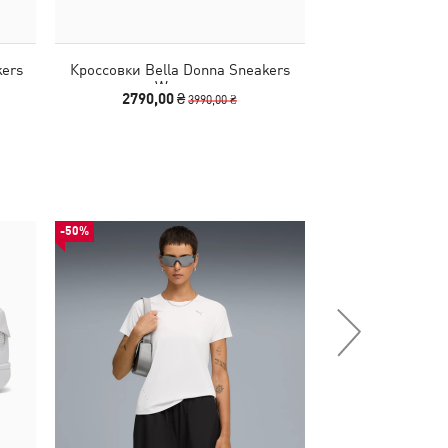
kers
Кроссовки Bella Donna Sneakers
Кроссовки Bell
Women
Wo
2790,00 ₴
2540,00
3990,00 ₴
-50%
-50%