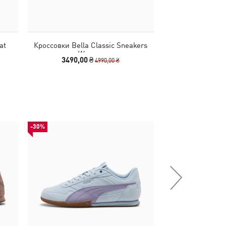
at
Кроссовки Bella Classic Sneakers
Кроссовки Bella
Women
Wo
3490,00 ₴
3490,00
4990,00 ₴
-30%
-29%