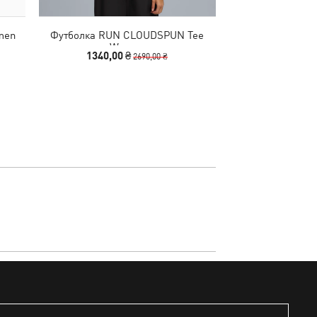
men
Футболка RUN CLOUDSPUN Tee
Шорты PUMA x H
Women
in-1 Sho
1340,00 ₴
1740,00
2690,00 ₴