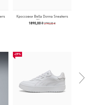
ers
Кроссовки Bella Donna Sneakers
Кроссовки Bel
Women
Sneake
1890,00 ₴
4490
3790,00 ₴
-29%
-50%