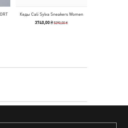
PORT
Кеды Cali Sylva Sneakers Women
Штаны PUM
windCELL 
3740,00 ₴
1990,00
5290,00 ₴