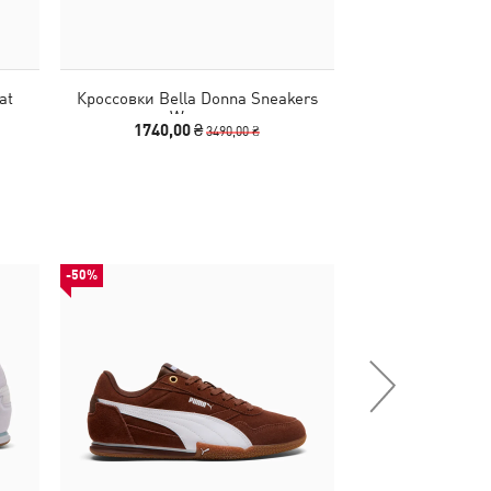
at
Кроссовки Bella Donna Sneakers
Кроссовки Bella
Women
Wo
1740,00 ₴
2490,00
3490,00 ₴
-50%
НОВИНКА