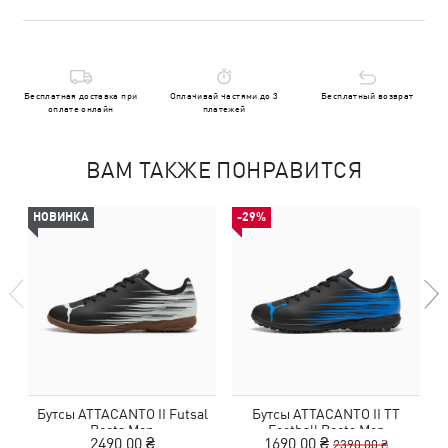
Бесплатная доставка при
Оплачивай частями до 3
Бесплатный возврат
оплате онлайн
платежей
ВАМ ТАКЖЕ ПОНРАВИТСЯ
НОВИНКА
-29%
Бутсы ATTACANTO II Futsal
Бутсы ATTACANTO II TT
Boots Men
Football Boots Men
2490,00 ₴
1690,00 ₴
2390,00 ₴