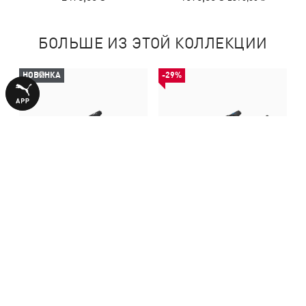
БОЛЬШЕ ИЗ ЭТОЙ КОЛЛЕКЦИИ
НОВИНКА
-29%
Бутсы ATTACANTO II Futsal
Бутсы ATTACANTO II TT
Boots Men
Football Boots Men
2490,00 ₴
1690,00 ₴
2390,00 ₴
С ЭТИМ ТОВАРОМ ПОКУПАЮТ