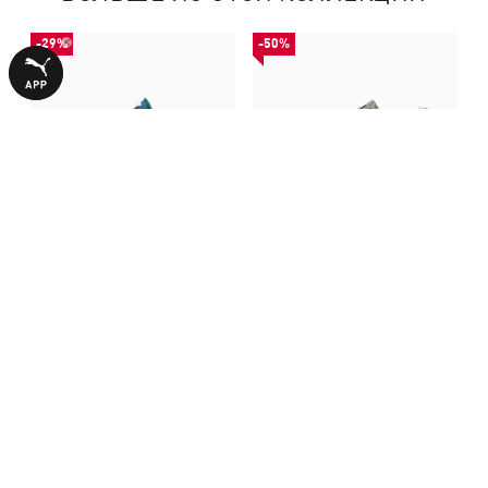
-29%
-50%
Кроссовки Arizona Nylon
Кроссовки Arizona Leo
Sneakers
Sneakers
3740,00 ₴
2990,00 ₴
5290,00 ₴
5990,00 ₴
С ЭТИМ ТОВАРОМ ПОКУПАЮТ
-30%
-50%