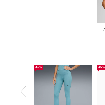
С
-50%
-27%