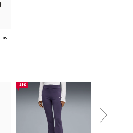
ning
-28%
-50%