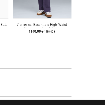
CELL
Леггинсы Essentials High-Waist
Футболка Train A
Flared Leggings Women
Relaxed 
1140,00 ₴
740,00 
1590,00 ₴