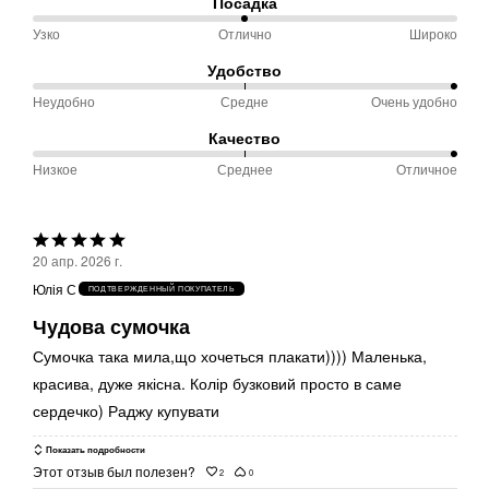
Посадка
Маломерит
Узко
Отлично
Широко
50 %
и
между
Соответствует
Удобство
Узко
размеру
Неудобно
Средне
Очень удобно
100 %
и
между
Качество
Отлично
Неудобно
Низкое
Среднее
Отличное
100 %
и
между
Средне
Низкое
Выбрана
и
20 апр. 2026 г.
оценка
Среднее
Юлія С
ПОДТВЕРЖДЕННЫЙ ПОКУПАТЕЛЬ
5из
Чудова сумочка
5
Сумочка така мила,що хочеться плакати)))) Маленька,
красива, дуже якісна. Колір бузковий просто в саме
сердечко) Раджу купувати
Показать подробности
Этот отзыв был полезен?
2
0