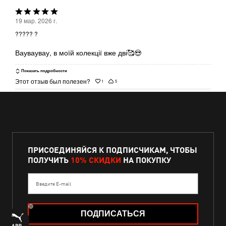
Выбрана
19 мар. 2026 г.
оценка
????? ?
5из
5
Вауваувау, в моїй колекції вже дві🥰😍
Показать подробности
Этот отзыв был полезен?
1
5
ПРИСОЕДИНЯЙСЯ К ПОДПИСЧИКАМ, ЧТОБЫ
ПОЛУЧИТЬ
10% СКИДКИ
НА ПОКУПКУ
Введите E-mail
ПОДПИСАТЬСЯ