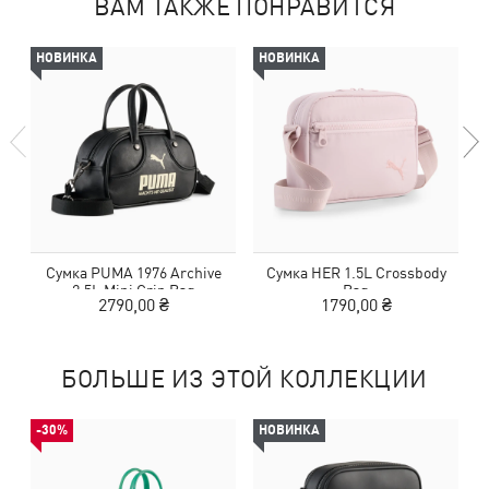
ВАМ ТАКЖЕ ПОНРАВИТСЯ
НОВИНКА
НОВИНКА
Сумка PUMA 1976 Archive
Сумка HER 1.5L Crossbody
С
2.5L Mini Grip Bag
Bag
2790,00 ₴
1790,00 ₴
БОЛЬШЕ ИЗ ЭТОЙ КОЛЛЕКЦИИ
-30%
НОВИНКА