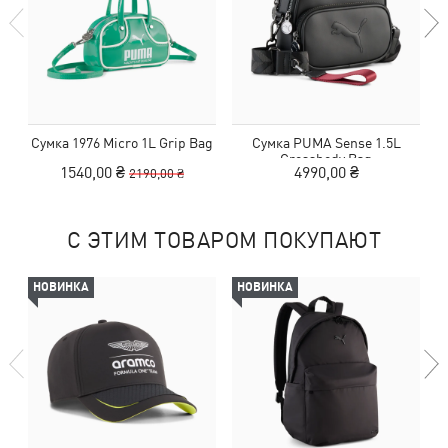
Сумка 1976 Micro 1L Grip Bag
Сумка PUMA Sense 1.5L
С
Crossbody Bag
1540,00 ₴
4990,00 ₴
2190,00 ₴
С ЭТИМ ТОВАРОМ ПОКУПАЮТ
НОВИНКА
НОВИНКА