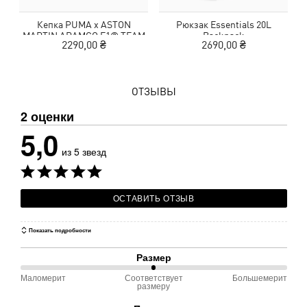
Кепка PUMA x ASTON
Рюкзак Essentials 20L
MARTIN ARAMCO F1® TEAM
Backpack
2290,00 ₴
2690,00 ₴
Baseball Cap
ОТЗЫВЫ
2 оценки
5,0
из 5 звезд
ОСТАВИТЬ ОТЗЫВ
Показать подробности
Размер
Маломерит
Соответствует
Большемерит
50 %
размеру
между