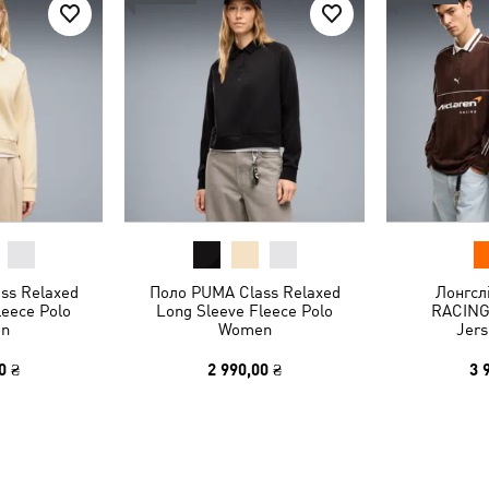
ss Relaxed
Поло PUMA Class Relaxed
Лонгсл
leece Polo
Long Sleeve Fleece Polo
RACING
n
Women
Jers
0 ₴
2 990,00 ₴
3 