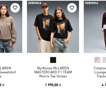
НОВИНКА
НОВИНКА
cLAREN
Футболка McLAREN
Спорти
weatshirt
MASTERCARD F1 TEAM
Lounge
x
Norris Tee Unisex
Track
0 ₴
1 990,00 ₴
4 