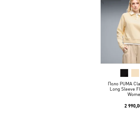
Поло PUMA Cla
Long Sleeve F
Wome
2 990,0