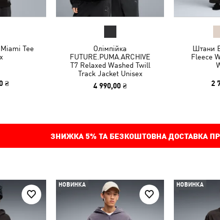
Miami Tee
Олімпійка
Штани E
x
FUTURE.PUMA.ARCHIVE
Fleece W
T7 Relaxed Washed Twill
Track Jacket Unisex
0 ₴
2 
4 990,00 ₴
ЗНИЖКА
5%
ТА БЕЗКОШТОВНА ДОСТАВКА ПР
НОВИНКА
НОВИНКА