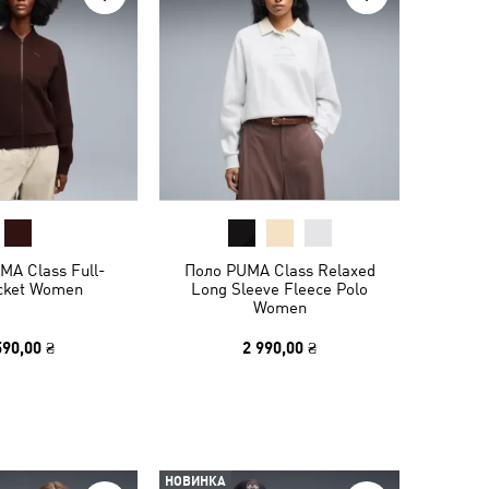
MA Class Full-
Поло PUMA Class Relaxed
acket Women
Long Sleeve Fleece Polo
Women
590,00 ₴
2 990,00 ₴
НОВИНКА