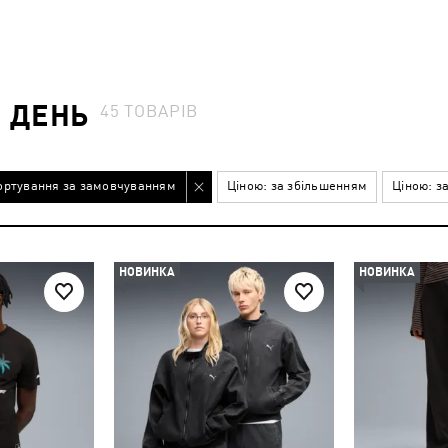
 ДЕНЬ
45
ТОВАРІВ
ортування за замовчуванням
Ціною: за збільшенням
Ціною: з
НОВИНКА
НОВИНКА