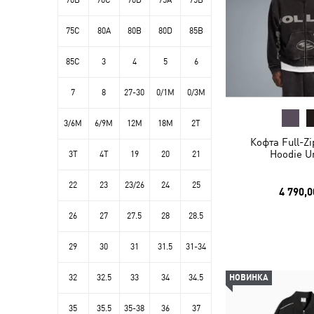
70B
70C
70D
75A
75B
75C
80A
80B
80D
85B
85C
3
4
5
6
7
8
27-30
0/1M
0/3M
3/6M
6/9M
12M
18M
2T
Кофта Full-Zi
Hoodie U
3T
4T
19
20
21
22
23
23/26
24
25
4 790,0
26
27
27.5
28
28.5
29
30
31
31.5
31-34
32
32.5
33
34
34.5
НОВИНКА
35
35.5
35-38
36
37