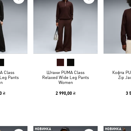
A Class
Штани PUMA Class
Кофта PU
Leg Pants
Relaxed Wide Leg Pants
Zip J
n
Women
0 ₴
2 990,00 ₴
3 
НОВИНКА
НОВИНКА