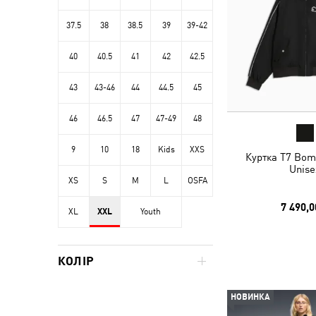
37.5
38
38.5
39
39-42
40
40.5
41
42
42.5
43
43-46
44
44.5
45
46
46.5
47
47-49
48
9
10
18
Kids
XXS
Куртка T7 Bom
Unise
XS
S
M
L
OSFA
7 490,0
XL
XXL
Youth
КОЛІР
НОВИНКА