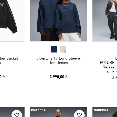
ber Jacket
Лонгслів T7 Long Sleeve
x
Tee Unisex
FUTURE.
Relaxed
Track 
0 ₴
3 990,00 ₴
4 
НОВИНКА
НОВИНКА