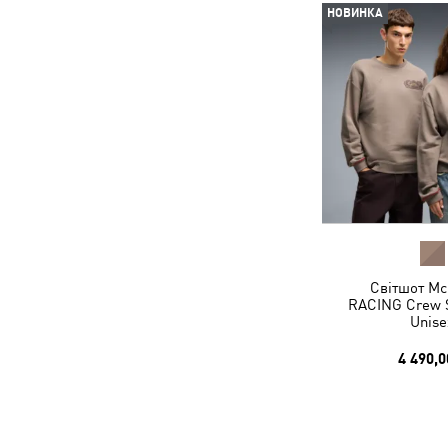
НОВИНКА
Світшот M
RACING Crew S
Unise
4 490,0