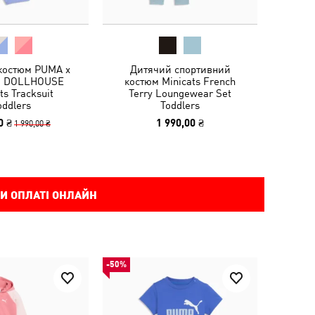
костюм PUMA x
Дитячий спортивний
S DOLLHOUSE
костюм Minicats French
ts Tracksuit
Terry Loungewear Set
oddlers
Toddlers
0 ₴
1 990,00 ₴
1 990,00 ₴
И ОПЛАТІ ОНЛАЙН
-50%