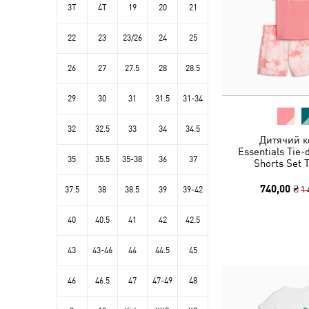
3T
4T
19
20
21
22
23
23/26
24
25
26
27
27.5
28
28.5
29
30
31
31.5
31-34
32
32.5
33
34
34.5
Дитячий к
Essentials Tie-
35
35.5
35-38
36
37
Shorts Set 
740,00 ₴
1 
37.5
38
38.5
39
39-42
40
40.5
41
42
42.5
43
43-46
44
44.5
45
46
46.5
47
47-49
48