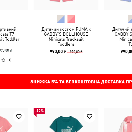
ртивний
Дитячий костюм PUMA x
Дитячий 
cats T7
GABBY'S DOLLHOUSE
GABBY'
t Toddler
Minicats Tracksuit
Minica
Toddlers
T
990,00 ₴
990,00 ₴
990,0
1 990,00 ₴
(
1
)
ЗНИЖКА
5%
ТА БЕЗКОШТОВНА ДОСТАВКА ПР
-30%