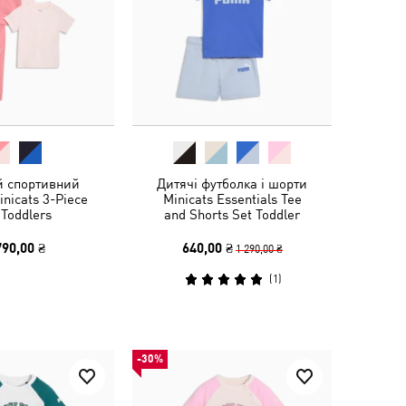
й спортивний
Дитячі футболка і шорти
nicats 3-Piece
Minicats Essentials Tee
 Toddlers
and Shorts Set Toddler
790,00 ₴
640,00 ₴
1 290,00 ₴
(
1
)
-30%