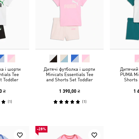
ка і шорти
Дитячі футболка і шорти
Дитячий
ntials Tee
Minicats Essentials Tee
PUMA Min
t Toddler
and Shorts Set Toddler
Shorts 
0 ₴
1 390,00 ₴
1 
(
1
)
(
1
)
-28%