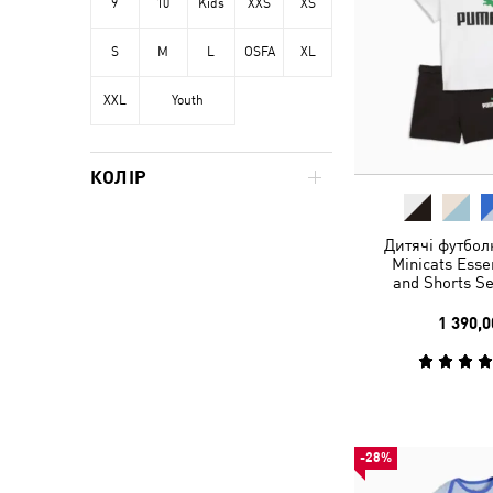
9
10
Kids
XXS
XS
S
M
L
OSFA
XL
XXL
Youth
КОЛІР
Дитячі футбол
Minicats Esse
and Shorts Se
1 390,0
-28%