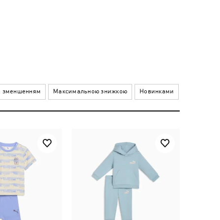
а зменшенням
Максимальною знижкою
Новинками