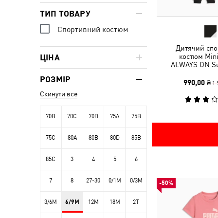
ТИП ТОВАРУ
Спортивний костюм
Дитячий спо
костюм Mini
ЦІНА
ALWAYS ON Sui
РОЗМІР
990,00 ₴
1 
Скинути все
70B
70C
70D
75A
75B
75C
80A
80B
80D
85B
85C
3
4
5
6
7
8
27-30
0/1M
0/3M
-50%
3/6M
6/9M
12M
18M
2T