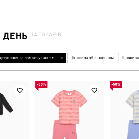
 ДЕНЬ
14
ТОВАРІВ
ортування за замовчуванням
Ціною: за збільшенням
Ціною: з
-50%
-50%