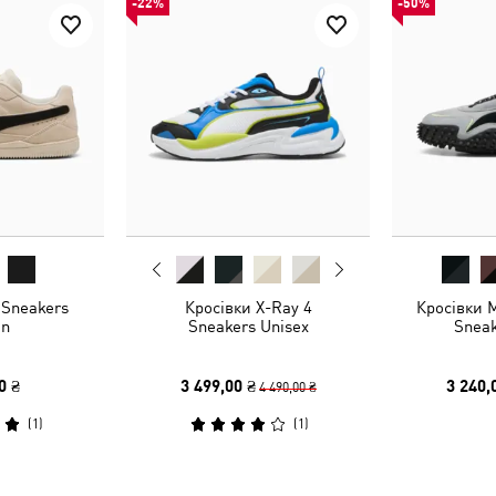
-22%
-50%
Sneakers
Кросівки X-Ray 4
Кросівки 
n
Sneakers Unisex
Sneak
0 ₴
3 499,00 ₴
3 240,
4 490,00 ₴
(
1
)
(
1
)