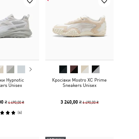
ки Hypnotic
Кросівки Mostro XC Prime
ers Unisex
Sneakers Unisex
00 ₴
3 240,00 ₴
4 490,00 ₴
6 490,00 ₴
(
6
)