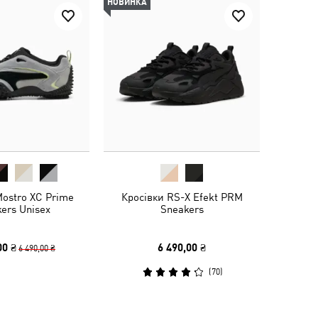
НОВИНКА
Mostro XC Prime
Кросівки RS-X Efekt PRM
ers Unisex
Sneakers
00 ₴
6 490,00 ₴
6 490,00 ₴
(
70
)