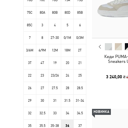
70B
70C
70D
75A
75B
75C
80A
80B
80D
85B
85C
3
4
5
6
7
8
27-30
0/1M
0/3M
3/6M
6/9M
12M
18M
2T
Кеди PUMA-
Sneakers 
3T
4T
19
20
21
22
23
23/26
24
25
3 240,00 ₴
6
26
27
27.5
28
28.5
29
30
31
31.5
31-34
НОВИНКА
32
32.5
33
34
34.5
35
35.5
35-38
36
37