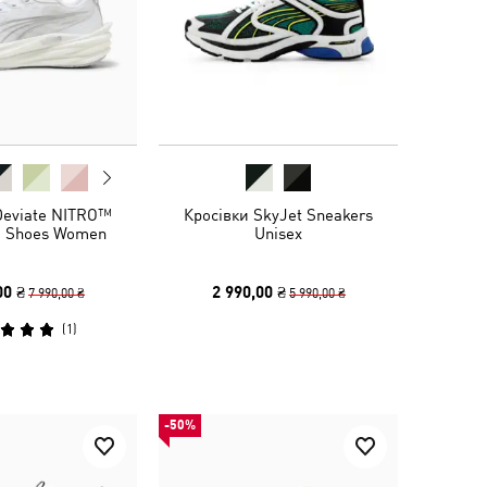
Deviate NITRO™
Кросівки SkyJet Sneakers
g Shoes Women
Unisex
00 ₴
2 990,00 ₴
7 990,00 ₴
5 990,00 ₴
(
1
)
-50%