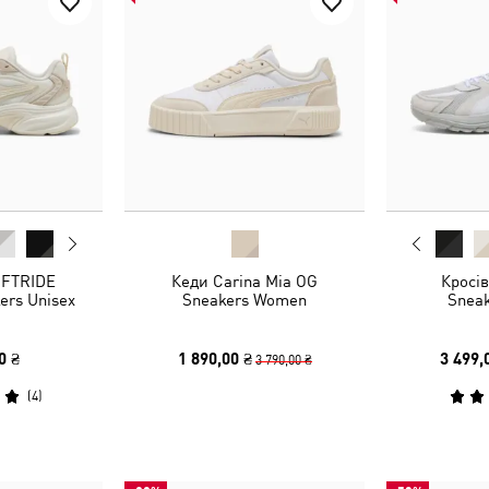
OFTRIDE
Кеди Carina Mia OG
Кросів
ers Unisex
Sneakers Women
Sneak
0 ₴
1 890,00 ₴
3 499,
3 790,00 ₴
(
4
)