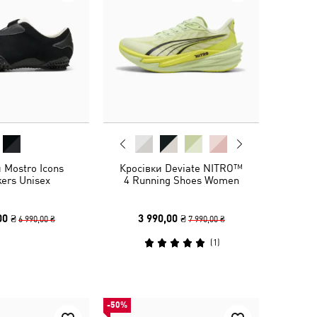
 Mostro Icons
Кросівки Deviate NITRO™
ers Unisex
4 Running Shoes Women
00 ₴
3 990,00 ₴
6 990,00 ₴
7 990,00 ₴
(
1
)
-50%