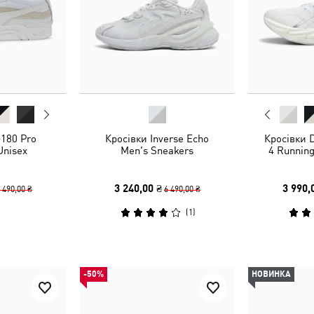
180 Pro
Кросівки Inverse Echo
Кросівки 
Unisex
Men's Sneakers
4 Runnin
3 240,00 ₴
3 990,
 490,00 ₴
6 490,00 ₴
(
1
)
-50%
НОВИНКА