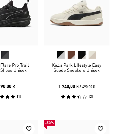
Flare Pro Trail
Кеди Park LIfestyle Easy
 Shoes Unisex
Suede Sneakers Unisex
990,00 ₴
1 740,00 ₴
3 490,00 ₴
(
1
)
(
2
)
-50%