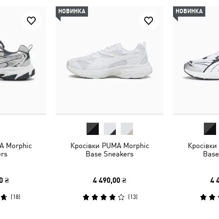
НОВИНКА
НОВИНКА
A Morphic
Кросівки PUMA Morphic
Кросівки
rs
Base Sneakers
Base
0 ₴
4 490,00 ₴
4 
(
18
)
(
13
)