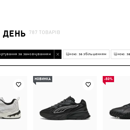
 ДЕНЬ
787
ТОВАРІВ
ортування за замовчуванням
Ціною: за збільшенням
Ціною: з
НОВИНКА
-50%