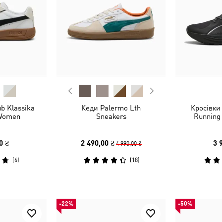
b Klassika
Кеди Palermo Lth
Кросівки 
 Women
Sneakers
Running
0 ₴
2 490,00 ₴
3 
4 990,00 ₴
(
6
)
(
18
)
-22%
-50%