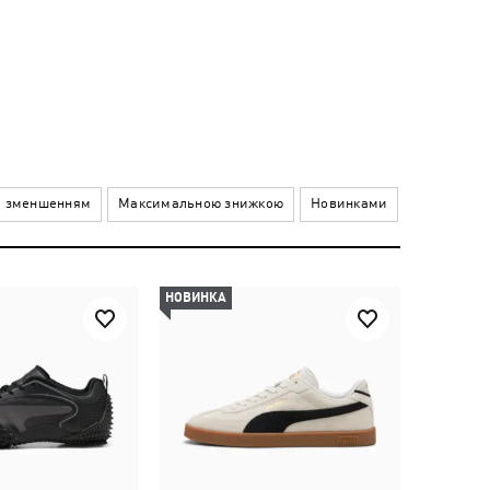
а зменшенням
Максимальною знижкою
Новинками
НОВИНКА