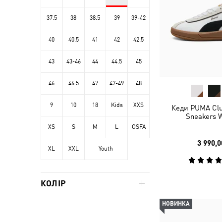
37.5
38
38.5
39
39-42
40
40.5
41
42
42.5
43
43-46
44
44.5
45
46
46.5
47
47-49
48
9
10
18
Kids
XXS
Кеди PUMA Clu
Sneakers
XS
S
M
L
OSFA
3 990,0
XL
XXL
Youth
КОЛІР
НОВИНКА