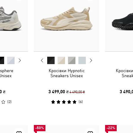
nsphere
Кросівки Hypnotic
Кросівки
Unisex
Sneakers Unisex
Sneak
0 ₴
3 499,00 ₴
3 490,
4 490,00 ₴
(
2
)
(
6
)
-50%
-22%