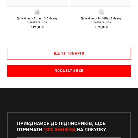
Дитячі кеди Smash 3.0 Hearty
Дитячі кеди Multiflex 2 Hearty
Sneakers Kids
Sneakers Kids
2 490,00 ₴
2 090,00 ₴
ЩЕ 36 ТОВАРІВ
ПОКАЗАТИ ВСЕ
ПРИЄДНАЙСЯ ДО ПІДПИСНИКІВ, ЩОБ
ОТРИМАТИ
10% ЗНИЖКИ
НА ПОКУПКУ