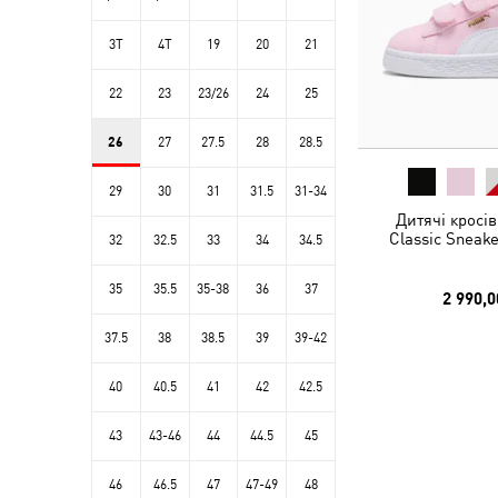
3T
4T
19
20
21
22
23
23/26
24
25
26
27
27.5
28
28.5
29
30
31
31.5
31-34
Дитячі кросі
Classic Sneake
32
32.5
33
34
34.5
35
35.5
35-38
36
37
2 990,0
37.5
38
38.5
39
39-42
40
40.5
41
42
42.5
43
43-46
44
44.5
45
46
46.5
47
47-49
48