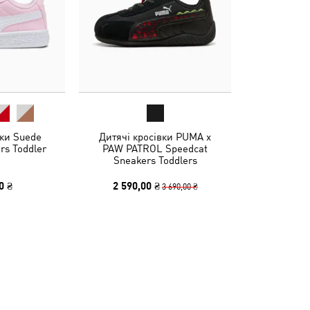
вки Suede
Дитячі кросівки PUMA x
rs Toddler
PAW PATROL Speedcat
Sneakers Toddlers
0 ₴
2 590,00 ₴
3 690,00 ₴