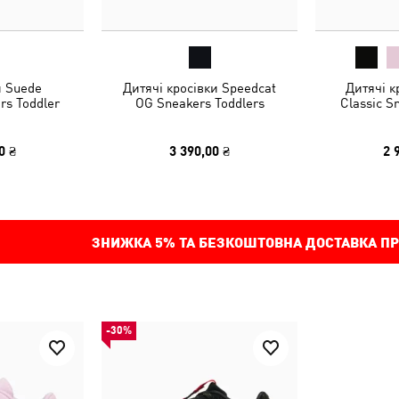
и Suede
Дитячі кросівки Speedcat
Дитячі к
rs Toddler
OG Sneakers Toddlers
Classic S
0 ₴
3 390,00 ₴
2 
ЗНИЖКА
5%
ТА БЕЗКОШТОВНА ДОСТАВКА ПР
-30%