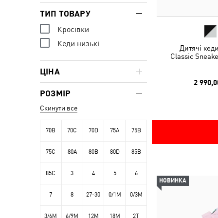
ТИП ТОВАРУ
Кросівки
Кеди низькі
Дитячі кед
Classic Sneake
ЦІНА
2 990,0
РОЗМІР
Скинути все
70B
70C
70D
75A
75B
75C
80A
80B
80D
85B
85C
3
4
5
6
НОВИНКА
7
8
27-30
0/1M
0/3M
3/6M
6/9M
12M
18M
2T