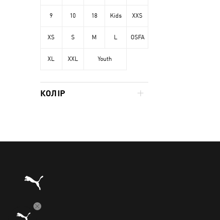
9
10
18
Kids
XXS
XS
S
M
L
OSFA
XL
XXL
Youth
КОЛІР