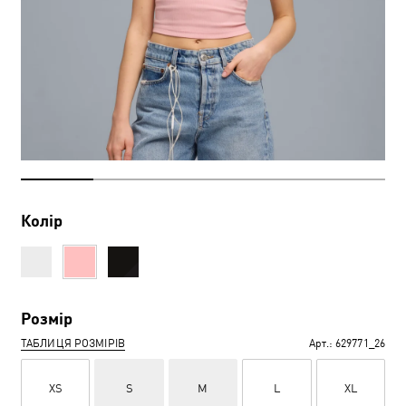
Колір
Розмір
ТАБЛИЦЯ РОЗМІРІВ
Арт.:
629771_26
XS
S
M
L
XL