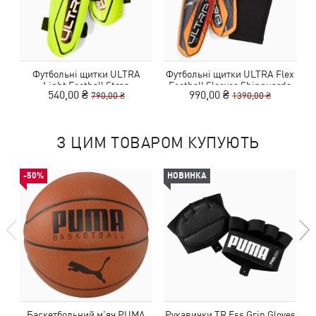
Футбольні щитки ULTRA
Футбольні щитки ULTRA Flex
Б
Light Football Strap
Football Sleeves Shinguards
540,00 ₴
990,00 ₴
790,00 ₴
1390,00 ₴
Shinguards
З ЦИМ ТОВАРОМ КУПУЮТЬ
-50%
НОВИНКА
Баскетбольний м'яч PUMA
Рукавички TR Ess Grip Gloves