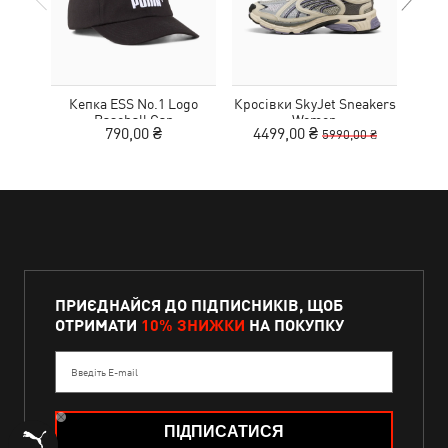
Кепка ESS No.1 Logo
Кросівки SkyJet Sneakers
Шльо
Baseball Cap
Women
790,00 ₴
4499,00 ₴
2
5990,00 ₴
ПРИЄДНАЙСЯ ДО ПІДПИСНИКІВ, ЩОБ
ОТРИМАТИ
10% ЗНИЖКИ
НА ПОКУПКУ
Введіть E-mail
ПІДПИСАТИСЯ