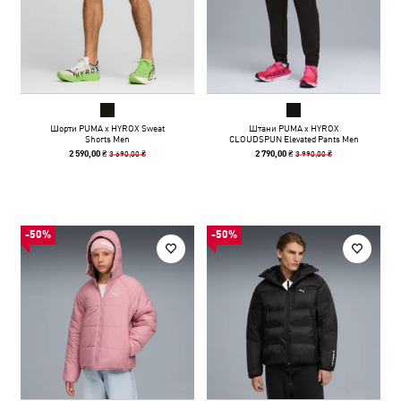
Шорти PUMA x HYROX Sweat
Штани PUMA x HYROX
Shorts Men
CLOUDSPUN Elevated Pants Men
3 690,00 ₴
3 990,00 ₴
2 590,00 ₴
2 790,00 ₴
-50%
-50%