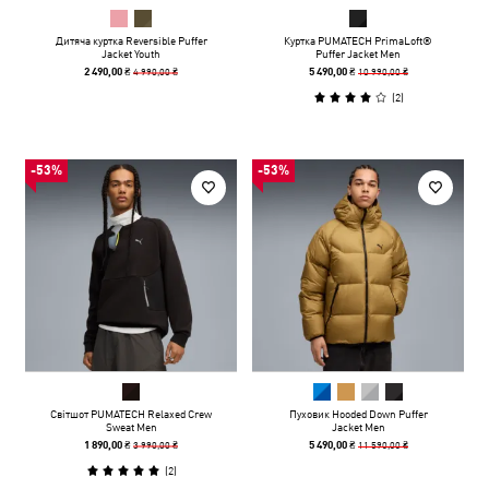
Дитяча куртка Reversible Puffer
Куртка PUMATECH PrimaLoft®
Jacket Youth
Puffer Jacket Men
4 990,00 ₴
10 990,00 ₴
2 490,00 ₴
5 490,00 ₴
(
2
)
-53%
-53%
Світшот PUMATECH Relaxed Crew
Пуховик Hooded Down Puffer
Sweat Men
Jacket Men
3 990,00 ₴
11 590,00 ₴
1 890,00 ₴
5 490,00 ₴
(
2
)