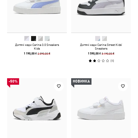
Дитячі кеди Carina 3.0 Sneakers
Дитячі кеди Carina Street Kids’
Kids
Sneakers
2 390,00 ₴
3 190,00 ₴
1 190,00 ₴
1 590,00 ₴
(
1
)
-50%
НОВИНКА