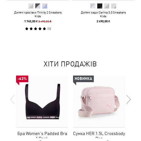
Дитячі кросівки Trinity 2 Sneakers
Дитячі кеди Carina 3.0 Sneakers
Kids
Kids
3 490,00 ₴
1 740,00 ₴
2 490,00 ₴
(
1
)
ХІТИ ПРОДАЖІВ
-63%
НОВИНКА
НОВ
Бра Women's Padded Bra
Сумка HER 1.5L Crossbody
Кед
1 Pack
Bag
Sue