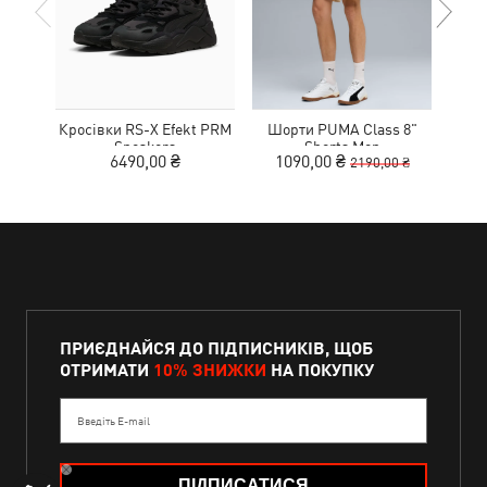
Кросівки RS-X Efekt PRM
Шорти PUMA Class 8"
Sneakers
Shorts Men
Wo
6490,00 ₴
1090,00 ₴
8
2190,00 ₴
ПРИЄДНАЙСЯ ДО ПІДПИСНИКІВ, ЩОБ
ОТРИМАТИ
10% ЗНИЖКИ
НА ПОКУПКУ
Введіть E-mail
ПІДПИСАТИСЯ