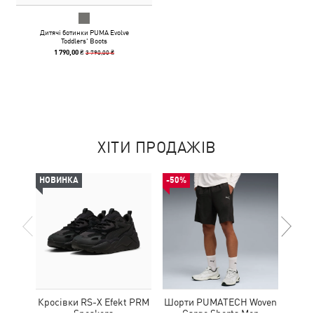
Дитячі ботинки PUMA Evolve
Toddlers' Boots
3 790,00 ₴
1 790,00 ₴
ХІТИ ПРОДАЖІВ
НОВИНКА
-50%
НОВ
Кросівки RS-X Efekt PRM
Шорти PUMATECH Woven
Сумк
Sneakers
Cargo Shorts Men
Ext