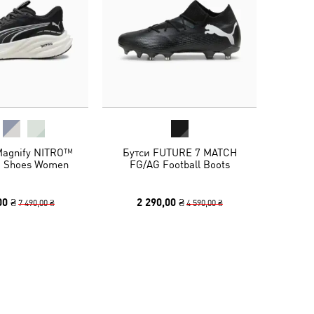
Magnify NITRO™
Бутси FUTURE 7 MATCH
g Shoes Women
FG/AG Football Boots
00 ₴
2 290,00 ₴
7 490,00 ₴
4 590,00 ₴