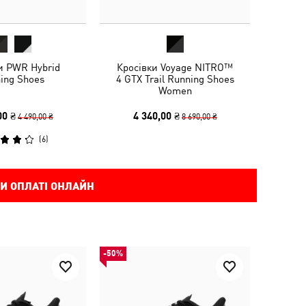
и PWR Hybrid
Кросівки Voyage NITRO™
ning Shoes
4 GTX Trail Running Shoes
Women
00 ₴
4 340,00 ₴
4 490,00 ₴
8 690,00 ₴
(
6
)
И ОПЛАТІ ОНЛАЙН
-50%