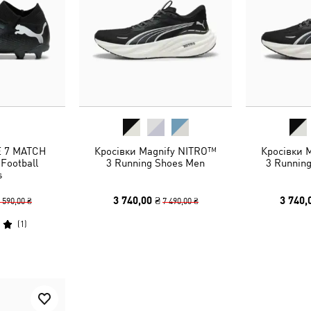
E 7 MATCH
Кросівки Magnify NITRO™
Кросівки 
Football
3 Running Shoes Men
3 Runnin
s
3 740,00 ₴
3 740,
 590,00 ₴
7 490,00 ₴
(
1
)