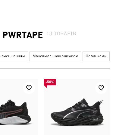
Ю PWRTAPE
13
ТОВАРІВ
а зменшенням
Максимальною знижкою
Новинками
-50%