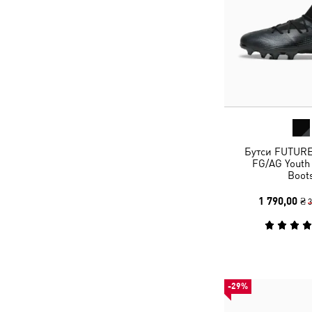
Бутси FUTUR
FG/AG Youth 
Boot
1 790,00 ₴
3
-29%