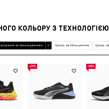
НОГО КОЛЬОРУ З ТЕХНОЛОГІЄ
ортування за замовчуванням
Ціною: за збільшенням
Ціною: з
-29%
-30%