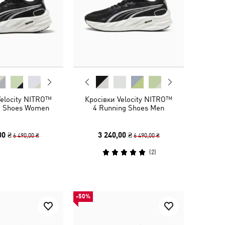
Velocity NITRO™
Кросівки Velocity NITRO™
g Shoes Women
4 Running Shoes Men
00 ₴
3 240,00 ₴
6 490,00 ₴
6 490,00 ₴
(
2
)
-50%