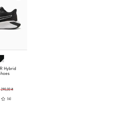
R Hybrid
Shoes
 290,00 ₴
(
6
)