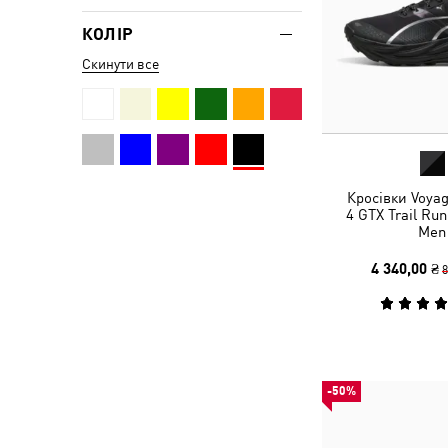
КОЛІР
Скинути все
Кросівки Voya
4 GTX Trail Ru
Men
4 340,00 ₴
8
-50%