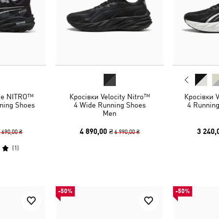
ge NITRO™
Кросівки Velocity Nitro™
Кросівки 
nning Shoes
4 Wide Running Shoes
4 Runnin
Men
4 890,00 ₴
3 240,
 690,00 ₴
6 990,00 ₴
(
1
)
-50%
-50%