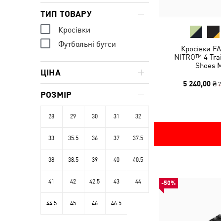
ТИП ТОВАРУ
Кросівки
Футбольні бутси
Кросівки FA
NITRO™ 4 Trai
Shoes 
ЦІНА
5 240,00 ₴
7
РОЗМІР
28
29
30
31
32
33
35.5
36
37
37.5
38
38.5
39
40
40.5
41
42
42.5
43
44
-50%
44.5
45
46
46.5