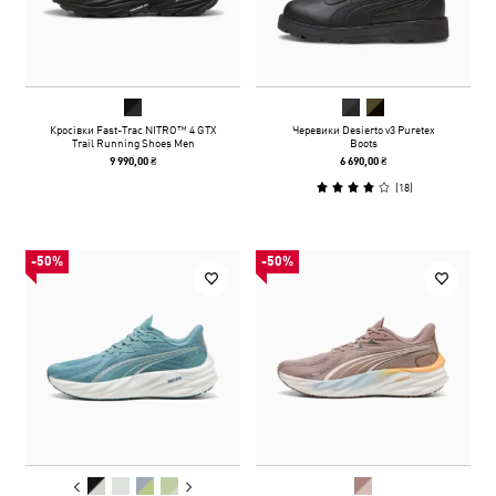
Кросівки Fast-Trac NITRO™ 4 GTX
Черевики Desierto v3 Puretex
Trail Running Shoes Men
Boots
9 990,00 ₴
6 690,00 ₴
(
18
)
-50%
-50%