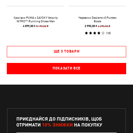
Кросівки PUMA x SAYSKY Velocity
Черевики Desierto v3 Puretex
NITRO™ Running Shoes Men
Boots
8 190,00 ₴
6 290,00 ₴
4 099,00 ₴
2 990,00 ₴
(
18
)
ЩЕ 3 ТОВАРИ
ПОКАЗАТИ ВСЕ
ПРИЄДНАЙСЯ ДО ПІДПИСНИКІВ, ЩОБ
ОТРИМАТИ
10% ЗНИЖКИ
НА ПОКУПКУ