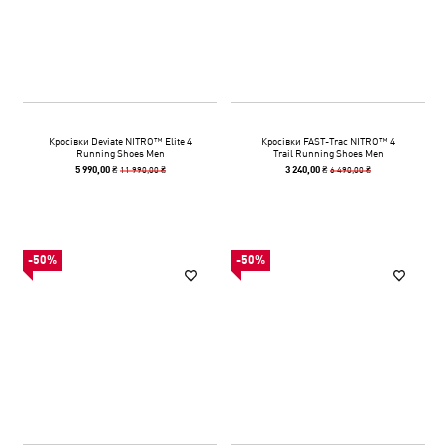
Кросівки Deviate NITRO™ Elite 4
Кросівки FAST-Trac NITRO™ 4
Running Shoes Men
Trail Running Shoes Men
11 990,00 ₴
6 490,00 ₴
5 990,00 ₴
3 240,00 ₴
-50%
-50%