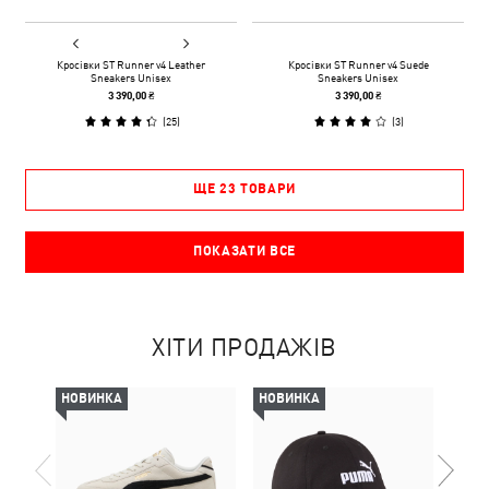
Кросівки ST Runner v4 Leather
Кросівки ST Runner v4 Suede
Sneakers Unisex
Sneakers Unisex
3 390,00 ₴
3 390,00 ₴
(
25
)
(
3
)
ЩЕ 23 ТОВАРИ
ПОКАЗАТИ ВСЕ
ХІТИ ПРОДАЖІВ
НОВИНКА
НОВИНКА
НОВ