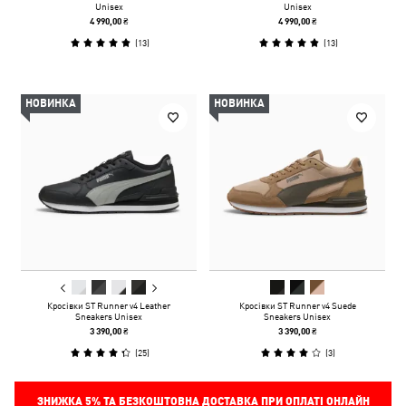
Unisex
Unisex
4 990,00 ₴
4 990,00 ₴
(
13
)
(
13
)
НОВИНКА
НОВИНКА
Кросівки ST Runner v4 Leather
Кросівки ST Runner v4 Suede
Sneakers Unisex
Sneakers Unisex
3 390,00 ₴
3 390,00 ₴
(
25
)
(
3
)
ЗНИЖКА
5%
ТА БЕЗКОШТОВНА ДОСТАВКА ПРИ ОПЛАТІ ОНЛАЙН