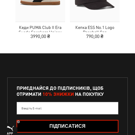
Кеди PUMA Club II Era
Кепка ESS No.1 Logo
Suede Sneakers Unisex
Baseball Cap
MOT
3990,00 ₴
790,00 ₴
ПРИЄДНАЙСЯ ДО ПІДПИСНИКІВ, ЩОБ
ОТРИМАТИ
10% ЗНИЖКИ
НА ПОКУПКУ
Введіть E-mail
ПІДПИСАТИСЯ