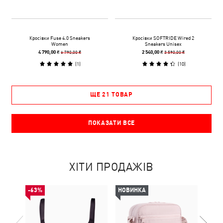
Кросівки Fuse 4.0 Sneakers
Кросівки SOFTRIDE Wired 2
Women
Sneakers Unisex
6 790,00 ₴
3 590,00 ₴
4 790,00 ₴
2 540,00 ₴
(
1
)
(
10
)
ЩЕ 21 ТОВАР
ПОКАЗАТИ ВСЕ
ХІТИ ПРОДАЖІВ
-63%
НОВИНКА
НОВ