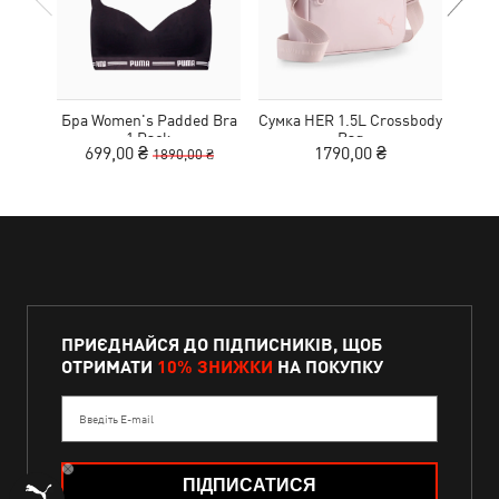
Бра Women's Padded Bra
Сумка HER 1.5L Crossbody
Кед
1 Pack
Bag
Sue
699,00 ₴
1790,00 ₴
1890,00 ₴
ПРИЄДНАЙСЯ ДО ПІДПИСНИКІВ, ЩОБ
ОТРИМАТИ
10% ЗНИЖКИ
НА ПОКУПКУ
Введіть E-mail
ПІДПИСАТИСЯ