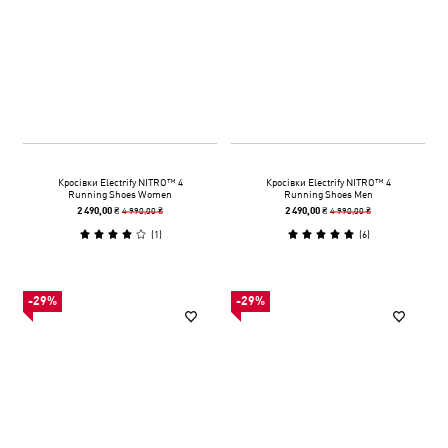
Кросівки Electrify NITRO™ 4
Кросівки Electrify NITRO™ 4
Running Shoes Women
Running Shoes Men
4 990,00 ₴
4 990,00 ₴
2 490,00 ₴
2 490,00 ₴
(
1
)
(
6
)
-29%
-29%