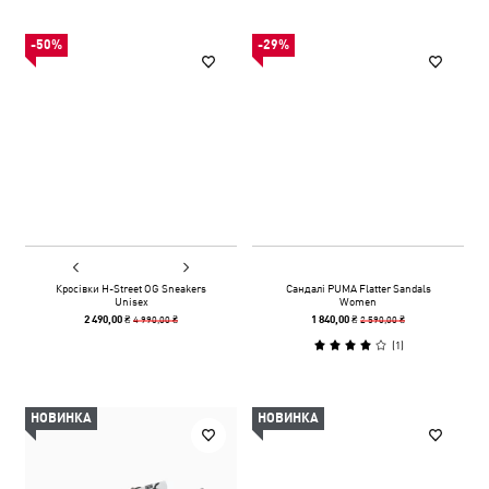
-50%
-29%
Кросівки H-Street OG Sneakers
Сандалі PUMA Flatter Sandals
Unisex
Women
4 990,00 ₴
2 590,00 ₴
2 490,00 ₴
1 840,00 ₴
(
1
)
НОВИНКА
НОВИНКА