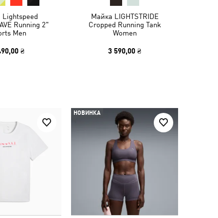
 Lightspeed
Майка LIGHTSTRIDE
VE Running 2"
Cropped Running Tank
orts Men
Women
490,00 ₴
3 590,00 ₴
НОВИНКА