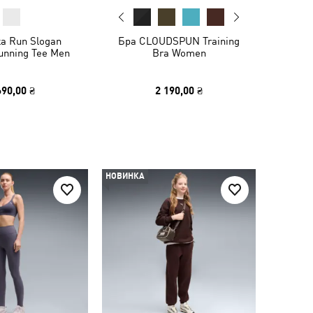
а Run Slogan
Бра CLOUDSPUN Training
unning Tee Men
Bra Women
690,00 ₴
2 190,00 ₴
НОВИНКА