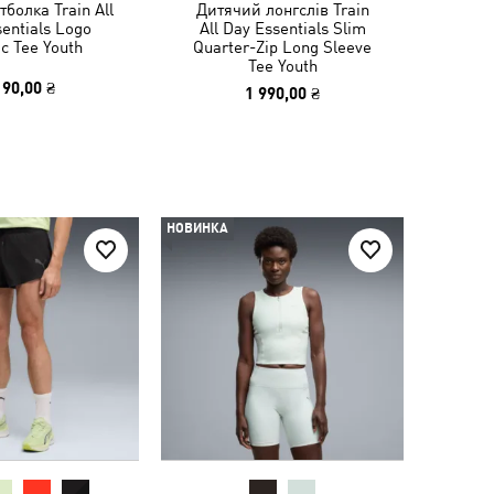
болка Train All
Дитячий лонгслів Train
entials Logo
All Day Essentials Slim
c Tee Youth
Quarter-Zip Long Sleeve
Tee Youth
190,00 ₴
1 990,00 ₴
НОВИНКА