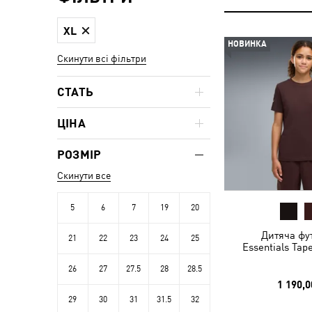
XL
НОВИНКА
Скинути всі фільтри
СТАТЬ
ЦІНА
РОЗМІР
Скинути все
5
6
7
19
20
Дитяча фу
21
22
23
24
25
Essentials Tap
26
27
27.5
28
28.5
1 190,0
29
30
31
31.5
32