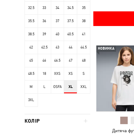
32.5
33
34
34.5
35
35.5
36
37
37.5
38
38.5
39
40
40.5
41
42
42.5
43
44
44.5
НОВИНКА
45
46
46.5
47
48
48.5
18
XXS
XS
S
M
L
OSFA
XL
XXL
3XL
КОЛІР
Дитяча фу