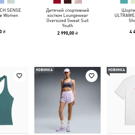
ECH SENSE
Дитячий спортивний
Шорти
die Women
костюм Loungewear
ULTRAWEA
Oversized Sweat Suit
Sh
Youth
0 ₴
4 
2 990,00 ₴
НОВИНКА
НОВИНКА