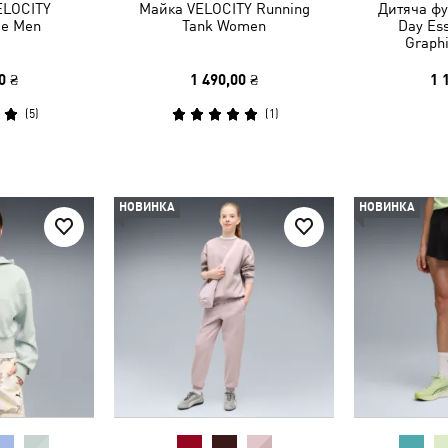
ELOCITY
Майка VELOCITY Running
Дитяча фут
ee Men
Tank Women
Day Ess
Graphi
0 ₴
1 490,00 ₴
1 
(
5
)
(
1
)
НОВИНКА
НОВИНКА