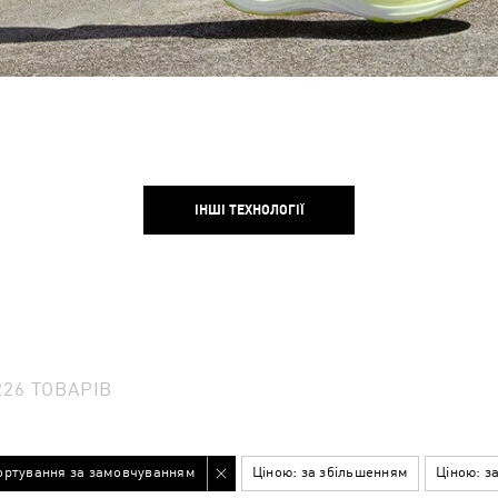
ІНШІ ТЕХНОЛОГІЇ
226
ТОВАРІВ
ортування за замовчуванням
Ціною: за збільшенням
Ціною: з