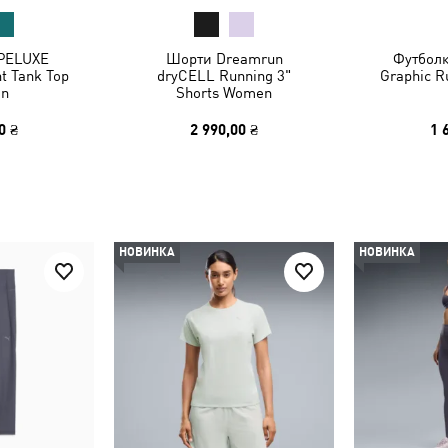
PELUXE
Шорти Dreamrun
Футболк
t Tank Top
dryCELL Running 3"
Graphic R
n
Shorts Women
0 ₴
2 990,00 ₴
1 
НОВИНКА
НОВИНКА