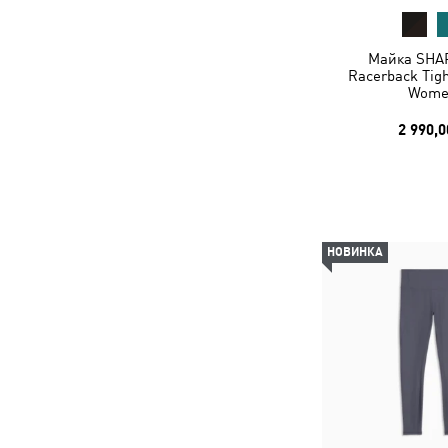
Майка SHA
Racerback Tigh
Wome
2 990,0
НОВИНКА