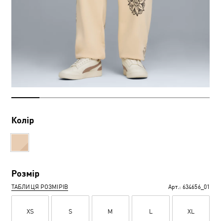
Колір
Розмір
ТАБЛИЦЯ РОЗМІРІВ
Арт.:
634656_01
XS
S
M
L
XL