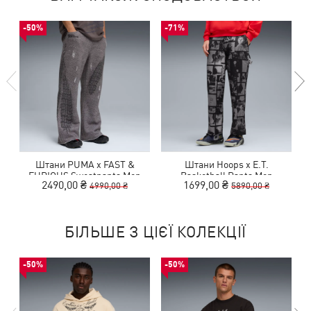
-50%
-71%
Штани PUMA x FAST &
Штани Hoops x E.T.
FURIOUS Sweatpants Men
Basketball Pants Men
2490,00 ₴
1699,00 ₴
4990,00 ₴
5890,00 ₴
БІЛЬШЕ З ЦІЄЇ КОЛЕКЦІЇ
-50%
-50%