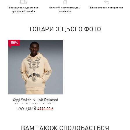
Безкоштовна доставка
Оплачуй частинами до 3
Безкоштовне повернення
при оплаті онлайн
платежів
ТОВАРИ З ЦЬОГО ФОТО
-50%
Худі Swish N' Ink Relaxed
Basketball Hoodie Men
2490,00 ₴
4990,00 ₴
ВАМ ТАКОЖ СПОДОБАЄТЬСЯ