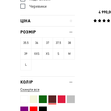
Черевики
4 990,0
ЦІНА
РОЗМІР
35.5
36
37
37.5
38
39
XXS
XS
S
M
L
КОЛІР
Скинути все