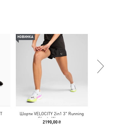
НОВИНКА
НОВИНКА
T
Шорти VELOCITY 2in1 3" Running
Футболка VELOCIT
Shorts Women
2190,00 ₴
1690