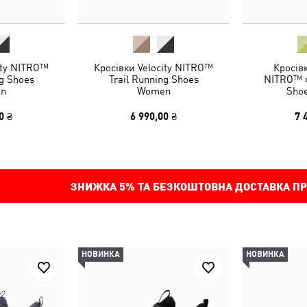
ity NITRO™
Кросівки Velocity NITRO™
Кросів
ng Shoes
Trail Running Shoes
NITRO™ 4
n
Women
Sho
0 ₴
6 990,00 ₴
7 
ЗНИЖКА
5%
ТА БЕЗКОШТОВНА ДОСТАВКА ПР
НОВИНКА
НОВИНКА