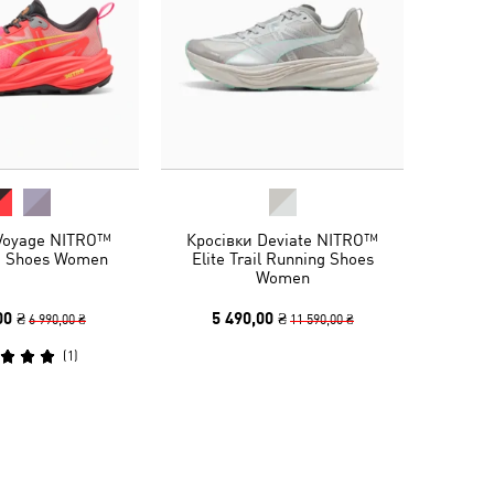
 Voyage NITRO™
Кросівки Deviate NITRO™
g Shoes Women
Elite Trail Running Shoes
Women
00 ₴
5 490,00 ₴
6 990,00 ₴
11 590,00 ₴
(
1
)