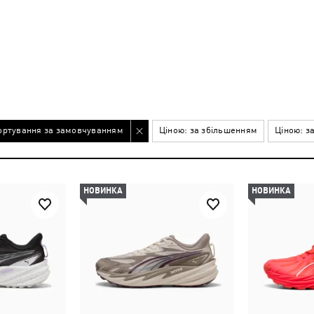
ортування за замовчуванням
Ціною: за збільшенням
Ціною: з
НОВИНКА
НОВИНКА