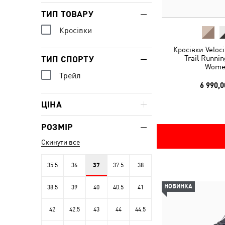
ТИП ТОВАРУ
Кросівки
Кросівки Veloc
Trail Runni
ТИП СПОРТУ
Wome
Трейл
6 990,0
ЦІНА
РОЗМІР
Скинути все
35.5
36
37
37.5
38
НОВИНКА
38.5
39
40
40.5
41
42
42.5
43
44
44.5