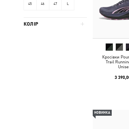
45
46
47
L
КОЛІР
Кросівки Poun
Trail Runni
Unise
3 390,0
НОВИНКА