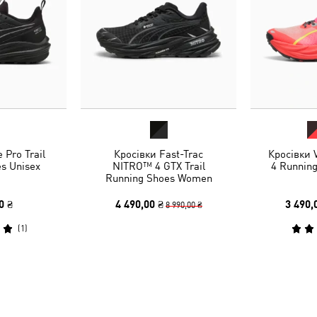
 Pro Trail
Кросівки Fast-Trac
Кросівки
s Unisex
NITRO™ 4 GTX Trail
4 Runnin
Running Shoes Women
0 ₴
4 490,00 ₴
3 490,
8 990,00 ₴
(
1
)