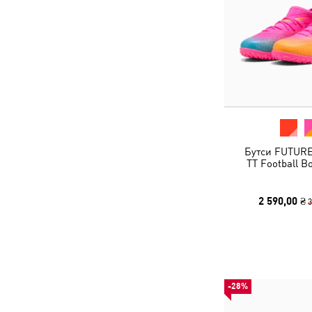
Бутси FUTUR
TT Football B
2 590,00 ₴
3
-28%