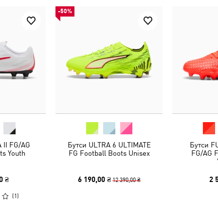
-50%
 II FG/AG
Бутси ULTRA 6 ULTIMATE
Бутси F
ts Youth
FG Football Boots Unisex
FG/AG F
0 ₴
6 190,00 ₴
2 
12 390,00 ₴
(
1
)