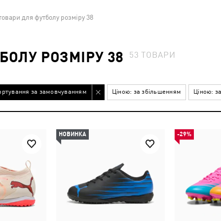
товари для футболу розміру 38
БОЛУ РОЗМІРУ 38
53
ТОВАРИ
ортування за замовчуванням
Ціною: за збільшенням
Ціною: з
НОВИНКА
-29%