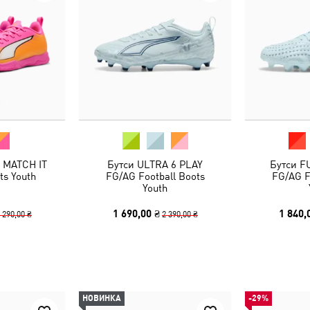
 MATCH IT
Бутси ULTRA 6 PLAY
Бутси F
ts Youth
FG/AG Football Boots
FG/AG F
Youth
1 690,00 ₴
1 840,
 290,00 ₴
2 390,00 ₴
НОВИНКА
-29%