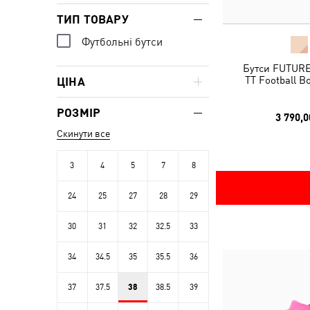
ТИП ТОВАРУ
Футбольні бутси
Бутси FUTUR
TT Football B
ЦІНА
РОЗМІР
3 790,0
Скинути все
3
4
5
7
8
24
25
27
28
29
30
31
32
32.5
33
34
34.5
35
35.5
36
37
37.5
38
38.5
39