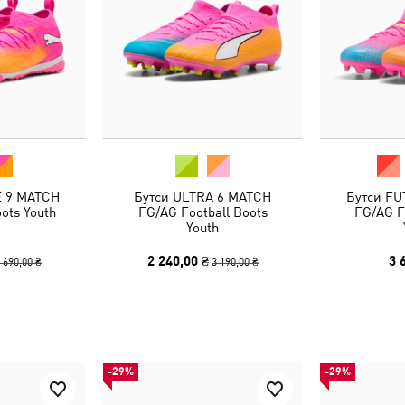
E 9 MATCH
Бутси ULTRA 6 MATCH
Бутси FU
oots Youth
FG/AG Football Boots
FG/AG F
Youth
2 240,00 ₴
3 
 690,00 ₴
3 190,00 ₴
-29%
-29%