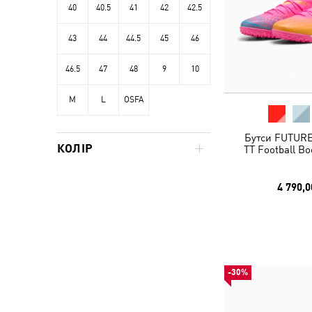
40
40.5
41
42
42.5
43
44
44.5
45
46
46.5
47
48
9
10
M
L
OSFA
Бутси FUTUR
КОЛІР
TT Football Bo
4 790,0
-30%