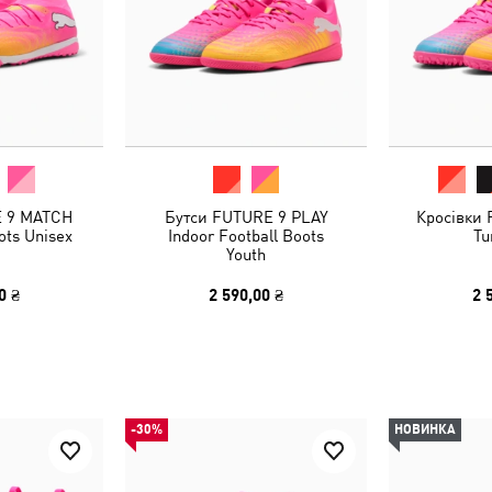
E 9 MATCH
Бутси FUTURE 9 PLAY
Кросівки
ots Unisex
Indoor Football Boots
Tu
Youth
0 ₴
2 590,00 ₴
2 
-30%
НОВИНКА