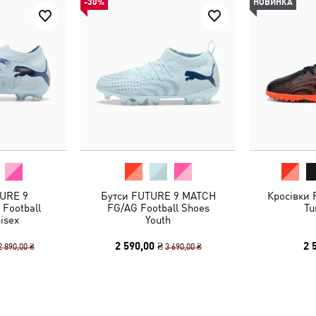
-30%
НОВИНКА
URE 9
Бутси FUTURE 9 MATCH
Кросівки
Football
FG/AG Football Shoes
Tu
isex
Youth
2 590,00 ₴
2 
2 890,00 ₴
3 690,00 ₴