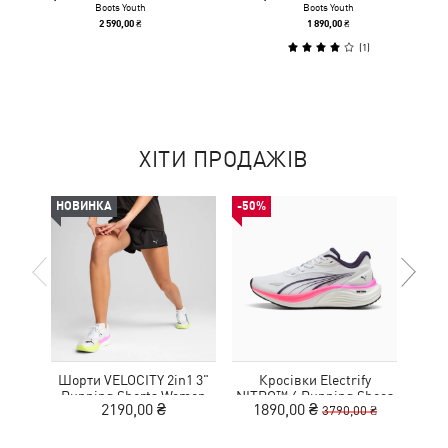
Boots Youth
Boots Youth
2 590,00 ₴
1 890,00 ₴
(
1
)
ХІТИ ПРОДАЖІВ
НОВИНКА
-50%
НОВ
Шорти VELOCITY 2in1 3"
Кросівки Electrify
Футб
Running Shorts Women
NITRO™ 4 Running Shoes
Aero
2190,00 ₴
1890,00 ₴
3790,00 ₴
Youth