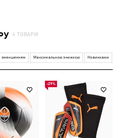
РУ
4
ТОВАРИ
а зменшенням
Максимальною знижкою
Новинками
-29%