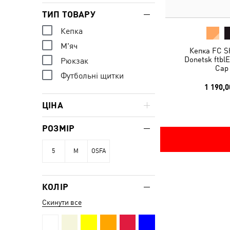
ТИП ТОВАРУ
Кепка
М'яч
Кепка FC S
Donetsk ftblE
Рюкзак
Cap
Футбольні щитки
1 190,0
ЦІНА
РОЗМІР
5
M
OSFA
КОЛІР
Скинути все