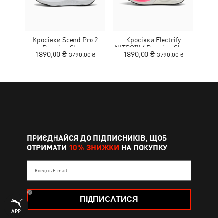
Кросівки Scend Pro 2
Кросівки Electrify
Running Shoes
NITRO™ 4 Running Shoes
MOT
1890,00 ₴
1890,00 ₴
9
3790,00 ₴
3790,00 ₴
Youth
ПРИЄДНАЙСЯ ДО ПІДПИСНИКІВ, ЩОБ
ОТРИМАТИ
10% ЗНИЖКИ
НА ПОКУПКУ
Введіть E-mail
ПІДПИСАТИСЯ