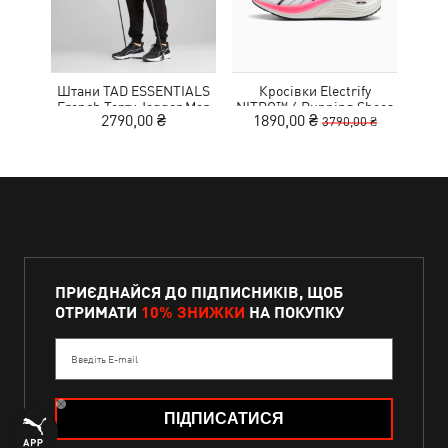
Штани TAD ESSENTIALS
Кросівки Electrify
French Terry Jogger Men
NITRO™ 4 Running Shoes
MOT
2790,00 ₴
1890,00 ₴
9
3790,00 ₴
Youth
ПРИЄДНАЙСЯ ДО ПІДПИСНИКІВ, ЩОБ
ОТРИМАТИ
10% ЗНИЖКИ
НА ПОКУПКУ
Введіть E-mail
ПІДПИСАТИСЯ