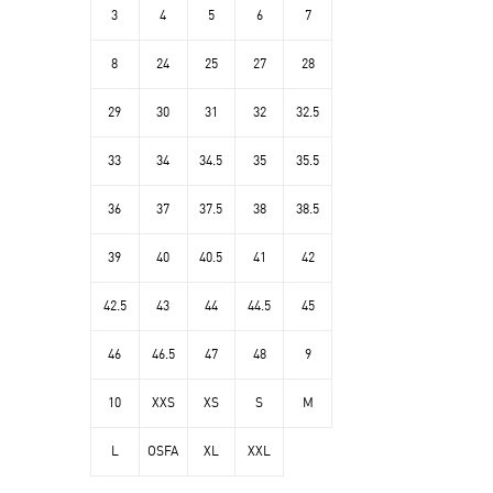
3
4
5
6
7
8
24
25
27
28
29
30
31
32
32.5
33
34
34.5
35
35.5
36
37
37.5
38
38.5
39
40
40.5
41
42
42.5
43
44
44.5
45
46
46.5
47
48
9
10
XXS
XS
S
M
L
OSFA
XL
XXL