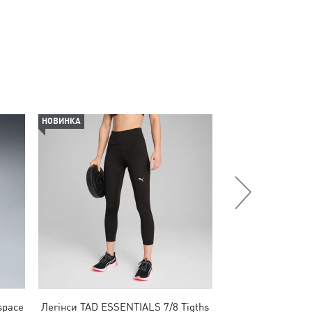
НОВИНКА
НОВИНКА
space
Легінси TAD ESSENTIALS 7/8 Tigths
Кепка BMW 