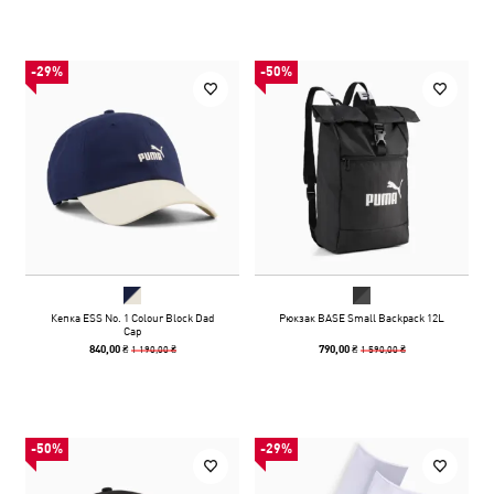
-29%
-50%
Кепка ESS No. 1 Colour Block Dad
Рюкзак BASE Small Backpack 12L
Cap
1 190,00 ₴
1 590,00 ₴
840,00 ₴
790,00 ₴
-50%
-29%