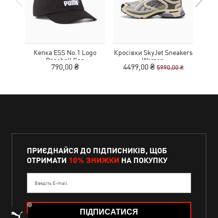
Кепка ESS No.1 Logo
Кросівки SkyJet Sneakers
Шльо
Baseball Cap
Women
790,00 ₴
4499,00 ₴
2
5990,00 ₴
ПРИЄДНАЙСЯ ДО ПІДПИСНИКІВ, ЩОБ
ОТРИМАТИ
10% ЗНИЖКИ
НА ПОКУПКУ
Введіть E-mail
ПІДПИСАТИСЯ