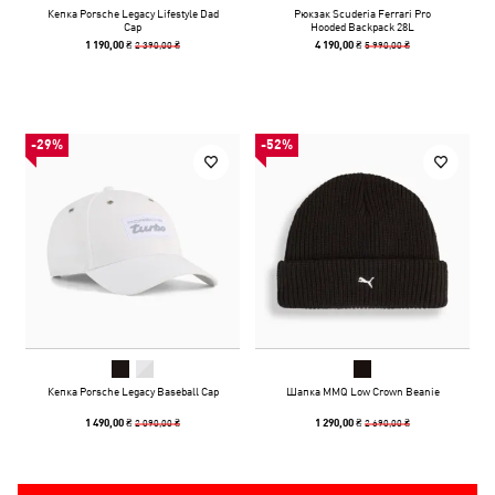
Кепка Porsche Legacy Lifestyle Dad
Рюкзак Scuderia Ferrari Pro
Cap
Hooded Backpack 28L
2 390,00 ₴
5 990,00 ₴
1 190,00 ₴
4 190,00 ₴
-29%
-52%
Кепка Porsche Legacy Baseball Cap
Шапка MMQ Low Crown Beanie
2 090,00 ₴
2 690,00 ₴
1 490,00 ₴
1 290,00 ₴