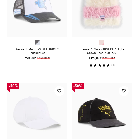
Кепка PUMA x FAST & FURIOUS
Шапка PUMA x KIDSUPER High-
Trucker Cap
Crown Beanie Unisex
1 990,00 ₴
2 990,00 ₴
990,00 ₴
1 490,00 ₴
(
1
)
-50%
-50%