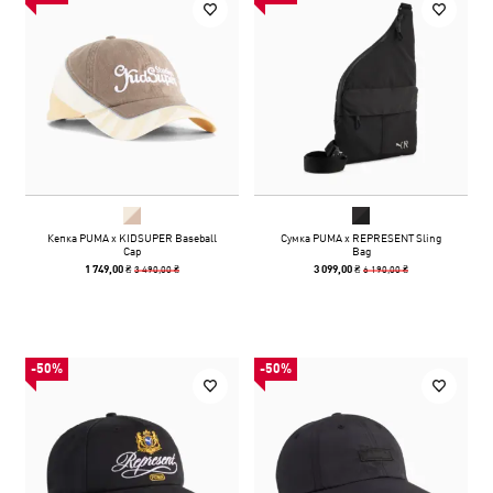
Кепка PUMA x KIDSUPER Baseball
Сумка PUMA x REPRESENT Sling
Cap
Bag
3 490,00 ₴
6 190,00 ₴
1 749,00 ₴
3 099,00 ₴
-50%
-50%