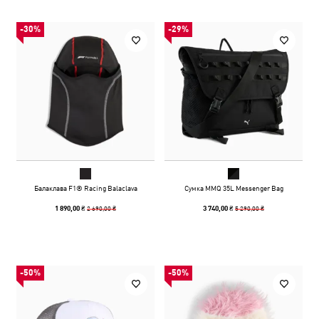
-30%
-29%
Балаклава F1® Racing Balaclava
Сумка MMQ 35L Messenger Bag
2 690,00 ₴
5 290,00 ₴
1 890,00 ₴
3 740,00 ₴
-50%
-50%