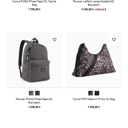
Сумка PUMA Phase Tape 22L Sports
Рюкзак LaMelo Large Hooded 40L
Bag
Backpack
4 990,00 ₴
1 790,00 ₴
3 490,00 ₴
Рюкзак PUMA Phase Tape 20L
Сумка POP Medium Prism 5L Bag
Backpack
1 690,00 ₴
1 590,00 ₴