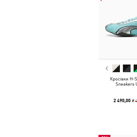
Кросівки H-S
Sneakers 
2 490,00 ₴
4