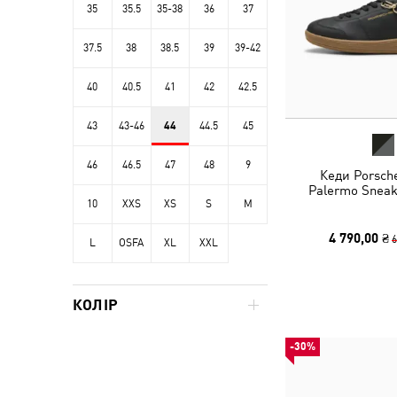
35
35.5
35-38
36
37
37.5
38
38.5
39
39-42
40
40.5
41
42
42.5
43
43-46
44
44.5
45
46
46.5
47
48
9
Кеди Porsch
Palermo Sneak
10
XXS
XS
S
M
4 790,00 ₴
6
L
OSFA
XL
XXL
КОЛІР
-30%