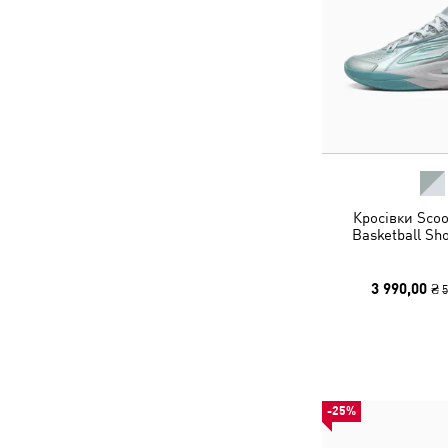
Кросівки Scoot
Basketball Sh
3 990,00 ₴
5
-25%