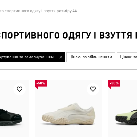
о спортивного одягу і взуття розміру 44
ОРТИВНОГО ОДЯГУ І ВЗУТТЯ 
ортування за замовчуванням
Ціною: за збільшенням
Ціною: з
-50%
-50%