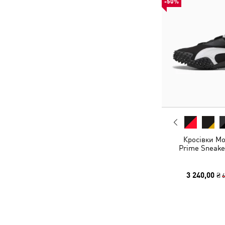
-50%
Кросівки Mo
Prime Sneake
3 240,00 ₴
6