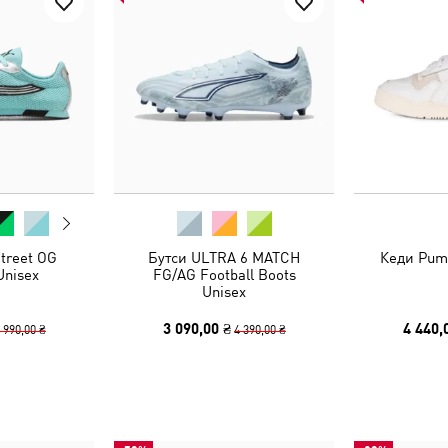
treet OG
Бутси ULTRA 6 MATCH
Кеди Pum
Unisex
FG/AG Football Boots
Unisex
3 090,00 ₴
4 440,
 990,00 ₴
4 390,00 ₴