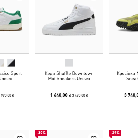
ssico Sport
Кеди Shuffle Downtown
Кросівки 
Unisex
Mid Sneakers Unisex
Sneak
1 640,00 ₴
3 740,
 990,00 ₴
3 490,00 ₴
-30%
-29%