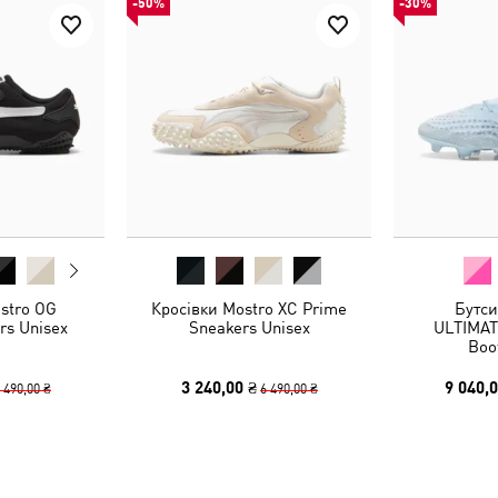
-50%
-30%
stro OG
Кросівки Mostro XC Prime
Бутс
rs Unisex
Sneakers Unisex
ULTIMAT
Boo
3 240,00 ₴
9 040,0
 490,00 ₴
6 490,00 ₴