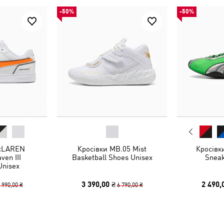
-50%
-50%
McLAREN
Кросівки MB.05 Mist
Кросівк
en III
Basketball Shoes Unisex
Sneak
Unisex
3 390,00 ₴
2 490,
 990,00 ₴
6 790,00 ₴