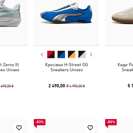
 Zeros III
Кросівки H-Street OG
Кеди P
oes Unisex
Sneakers Unisex
Sneak
2 490,00 ₴
5 
 690,00 ₴
4 990,00 ₴
-53%
-50%