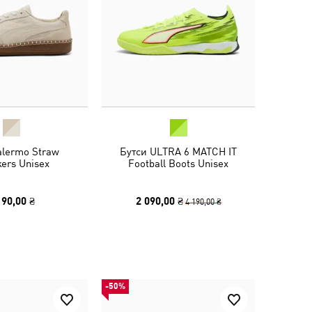
alermo Straw
Бутси ULTRA 6 MATCH IT
ers Unisex
Football Boots Unisex
190,00 ₴
2 090,00 ₴
4 190,00 ₴
-50%