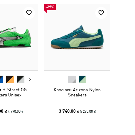
-29%
и H-Street OG
Кросівки Arizona Nylon
ers Unisex
Sneakers
00 ₴
3 740,00 ₴
4 990,00 ₴
5 290,00 ₴