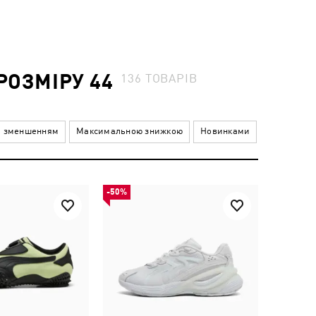
РОЗМІРУ 44
136
ТОВАРІВ
а зменшенням
Максимальною знижкою
Новинками
-50%