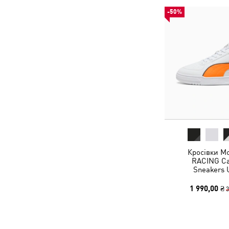
-50%
Кросівки 
RACING Cav
Sneakers 
1 990,00 ₴
3