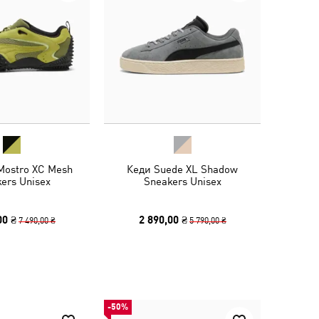
Mostro XC Mesh
Кеди Suede XL Shadow
ers Unisex
Sneakers Unisex
00 ₴
2 890,00 ₴
7 490,00 ₴
5 790,00 ₴
-50%