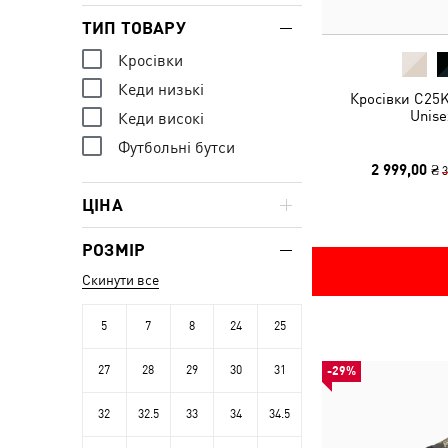
ТИП ТОВАРУ
Кросівки
Кеди низькі
Кросівки C25K
Unise
Кеди високі
Футбольні бутси
2 999,00 ₴
3
ЦІНА
РОЗМІР
Скинути все
5
7
8
24
25
27
28
29
30
31
-29%
32
32.5
33
34
34.5