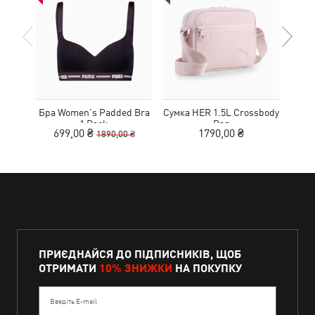
Бра Women's Padded Bra
Сумка HER 1.5L Crossbody
Кед
1 Pack
Bag
Sue
699,00 ₴
1790,00 ₴
1890,00 ₴
ПРИЄДНАЙСЯ ДО ПІДПИСНИКІВ, ЩОБ
ОТРИМАТИ
10% ЗНИЖКИ
НА ПОКУПКУ
Введіть E-mail