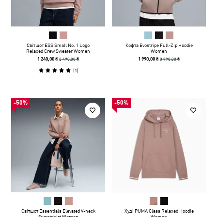
Світшот ESS Small No. 1 Logo
Кофта Evostripe Full-Zip Hoodie
Relaxed Crew Sweater Women
Women
2 490,00 ₴
3 990,00 ₴
1 240,00 ₴
1 990,00 ₴
(
1
)
-50%
-50%
Світшот Essentials Elevated V-neck
Худі PUMA Class Relaxed Hoodie
Sweatshirt Women
Women