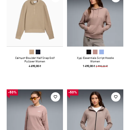
Світшот Boulder Half Snap Golf
Худі Essentials Script Hoodie
Pullover Women
Women
2 990,00 ₴
4 690,00 ₴
1 490,00 ₴
-50%
-50%