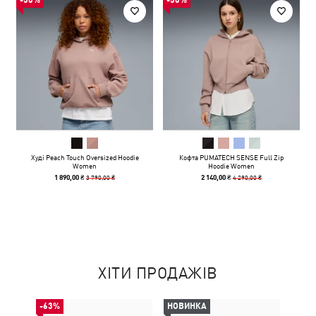
-50%
-50%
Худі Peach Touch Oversized Hoodie
Кофта PUMATECH SENSE Full Zip
Women
Hoodie Women
3 790,00 ₴
4 290,00 ₴
1 890,00 ₴
2 140,00 ₴
ХІТИ ПРОДАЖІВ
-63%
НОВИНКА
НОВ