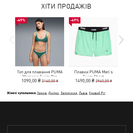
ХІТИ ПРОДАЖІВ
-49%
-49%
-49%
Топ для плавання PUMA
Плавки PUMA Men's
Пла
Women's Swim Bra
Swim Short
1090,00 ₴
1490,00 ₴
1
2140,00 ₴
2940,00 ₴
Жіночі купальники:
Харків
,
Дніпро
,
Запоріжжя
,
Львів
,
Кривий Ріг