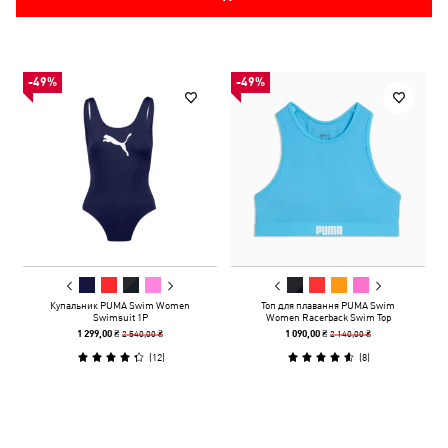
-49%
-49%
Купальник PUMA Swim Women
Топ для плавання PUMA Swim
Swimsuit 1P
Women Racerback Swim Top
2 540,00 ₴
2 140,00 ₴
1 299,00 ₴
1 090,00 ₴
(
12
)
(
8
)