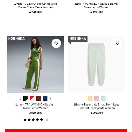
Штани T7 Love Of The Cat Relaxed
Штани PUMATECH SENSE Barrel
Barrel Track Pants Women
Sweatpants Women
4 790,00 ₴
4 190,00 ₴
НОВИНКА
НОВИНКА
Штани T7 ALWAYS ON Straight
Штани Essentials Small No. 1 Logo
Track Pants Women
Comfort Sweatpants Women
3 590,00 ₴
2 490,00 ₴
(
1
)