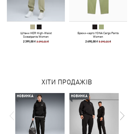
Штани HER High-Waist
Брюки-карго YONA Cargo Pants
Sweatpants Women
Women
3 390,00 ₴
5 390,00 ₴
2 399,00 ₴
2 690,00 ₴
ХІТИ ПРОДАЖІВ
НОВИНКА
НОВИНКА
НОВ