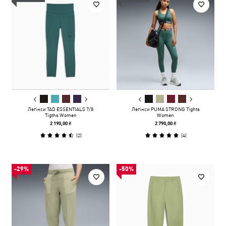
Легінси TAD ESSENTIALS 7/8
Легінси PUMA STRONG Tights
Tigths Women
Women
2 190,00 ₴
2 790,00 ₴
(
2
)
(
4
)
-29%
-50%