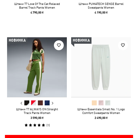
Штани T7 Love Of The Cat Relaxed
Штани PUMATECH SENSE Barrel
Barrel Track Pants Women
Sweatpants Women
4 790,00 ₴
4 190,00 ₴
НОВИНКА
НОВИНКА
Штани T7 ALWAYS ON Straight
Штани Essentials Small No. 1 Logo
Track Pants Women
Comfort Sweatpants Women
3 590,00 ₴
2 490,00 ₴
(
1
)