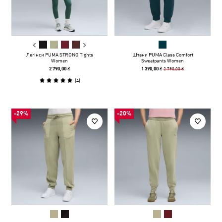
Легінси PUMA STRONG Tights
Штани PUMA Class Comfort
Women
Sweatpants Women
2 790,00 ₴
2 790,00 ₴
1 390,00 ₴
(
4
)
-29%
-20%