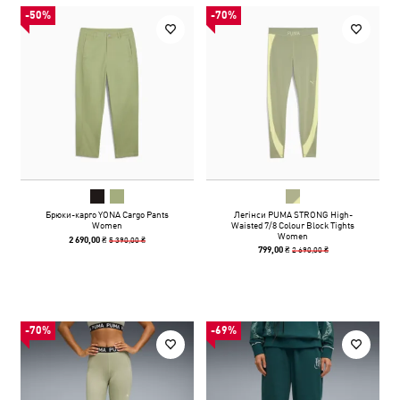
-50%
-70%
Брюки-карго YONA Cargo Pants
Легінси PUMA STRONG High-
Women
Waisted 7/8 Colour Block Tights
Women
5 390,00 ₴
2 690,00 ₴
2 690,00 ₴
799,00 ₴
-70%
-69%