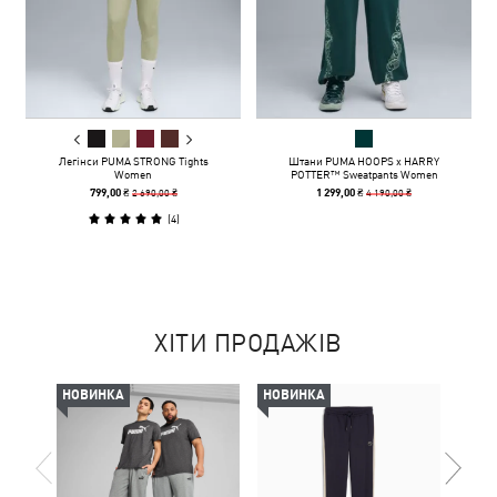
Легінси PUMA STRONG Tights
Штани PUMA HOOPS x HARRY
Women
POTTER™ Sweatpants Women
2 690,00 ₴
4 190,00 ₴
799,00 ₴
1 299,00 ₴
(
4
)
ХІТИ ПРОДАЖІВ
НОВИНКА
НОВИНКА
НОВ