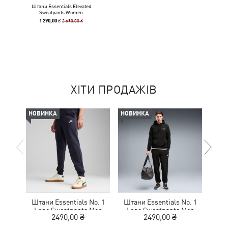
Штани Essentials Elevated
Sweatpants Women
2 690,00 ₴
1 290,00 ₴
ХІТИ ПРОДАЖІВ
НОВИНКА
НОВИНКА
НОВ
Штани Essentials No. 1
Штани Essentials No. 1
Шта
Logo Sweatpants Men
Logo Sweatpants Men
Lo
2490,00 ₴
2490,00 ₴