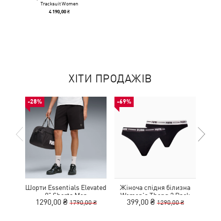
Tracksuit Women
4 190,00 ₴
ХІТИ ПРОДАЖІВ
-28%
-69%
-50%
Шорти Essentials Elevated
Жіноча спідня білизна
Ке
9" Shorts Men
Women's Thong 2 Pack
1290,00 ₴
399,00 ₴
1
1790,00 ₴
1290,00 ₴