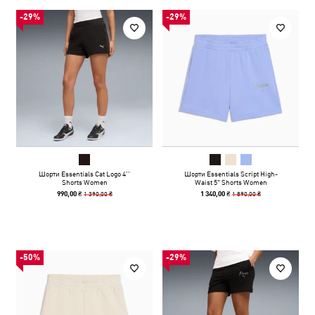
-29%
-29%
Шорти Essentials Cat Logo 4’’
Шорти Essentials Script High-
Shorts Women
Waist 5" Shorts Women
1 390,00 ₴
1 890,00 ₴
990,00 ₴
1 340,00 ₴
-50%
-29%