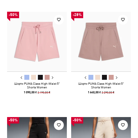
-50%
-28%
Шорти PUMA Class High-Waist 5"
Шорти PUMA Class High-Waist 5"
Shorts Women
Shorts Women
2 190,00 ₴
2 290,00 ₴
1 090,00 ₴
1 640,00 ₴
-50%
-50%