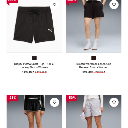
-50%
-50%
Шорти PUMA Sport High-Rise 4"
Шорти Wardrobe Essentials
Jersey Shorts Women
Relaxed Shorts Women
2 190,00 ₴
1 790,00 ₴
1 090,00 ₴
890,00 ₴
-28%
-50%