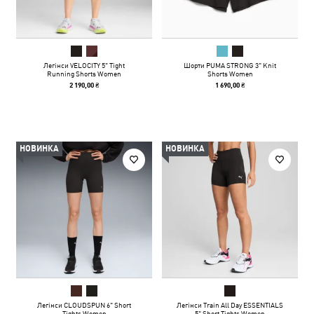
Легінси VELOCITY 5" Tight
Шорти PUMA STRONG 3" Knit
Running Shorts Women
Shorts Women
2 190,00 ₴
1 690,00 ₴
НОВИНКА
НОВИНКА
Легінси CLOUDSPUN 6" Short
Легінси Train All Day ESSENTIALS
Tights Women
5" Short Tights Women