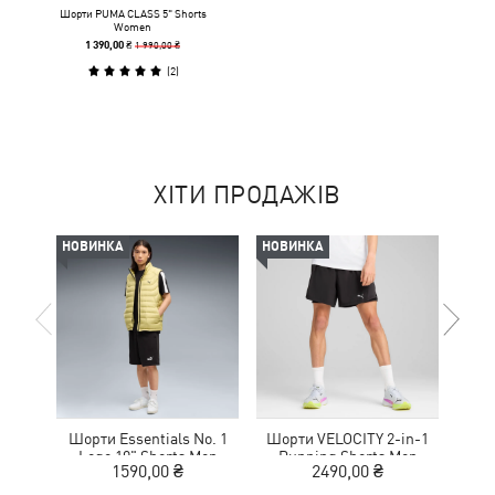
Шорти PUMA CLASS 5" Shorts
Women
1 990,00 ₴
1 390,00 ₴
(
2
)
ХІТИ ПРОДАЖІВ
НОВИНКА
НОВИНКА
Шорти Essentials No. 1
Шорти VELOCITY 2-in-1
Шо
Logo 10" Shorts Men
Running Shorts Men
1590,00 ₴
2490,00 ₴