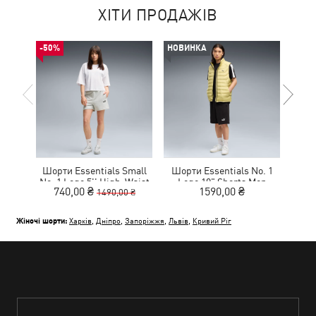
ХІТИ ПРОДАЖІВ
-50%
НОВИНКА
НОВ
Шорти Essentials Small
Шорти Essentials No. 1
Шор
No. 1 Logo 5'' High-Waist
Logo 10" Shorts Men
Ru
740,00 ₴
1590,00 ₴
1490,00 ₴
Shorts Women
Жіночі шорти:
Харків
,
Дніпро
,
Запоріжжя
,
Львів
,
Кривий Ріг