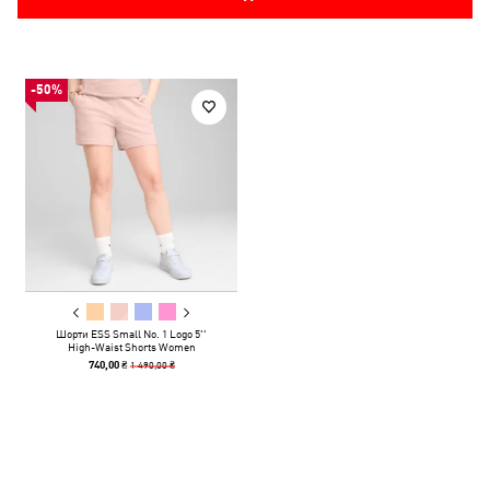
-50%
Шорти ESS Small No. 1 Logo 5''
High-Waist Shorts Women
1 490,00 ₴
740,00 ₴