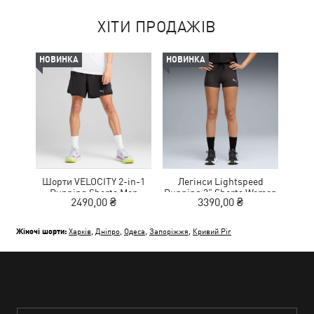
ХІТИ ПРОДАЖІВ
НОВИНКА
НОВИНКА
Шорти VELOCITY 2-in-1
Легінси Lightspeed
Running Shorts Men
Running 3" Shorts Women
2490,00 ₴
3390,00 ₴
Жіночі шорти:
Харків
,
Дніпро
,
Одеса
,
Запоріжжя
,
Кривий Ріг