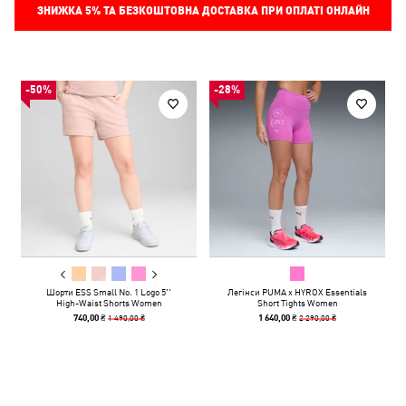
ЗНИЖКА
5%
ТА БЕЗКОШТОВНА ДОСТАВКА ПРИ ОПЛАТІ ОНЛАЙН
-50%
-28%
Шорти ESS Small No. 1 Logo 5''
Легінси PUMA x HYROX Essentials
High-Waist Shorts Women
Short Tights Women
1 490,00 ₴
2 290,00 ₴
740,00 ₴
1 640,00 ₴