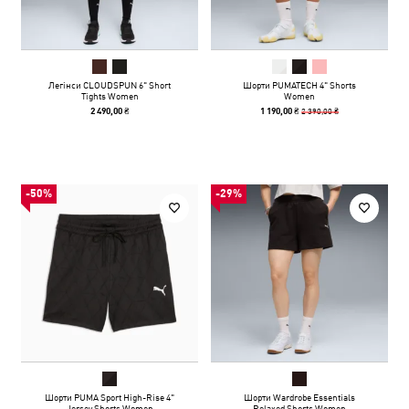
Легінси CLOUDSPUN 6" Short
Шорти PUMATECH 4" Shorts
Tights Women
Women
2 390,00 ₴
2 490,00 ₴
1 190,00 ₴
-50%
-29%
Шорти PUMA Sport High-Rise 4"
Шорти Wardrobe Essentials
Jersey Shorts Women
Relaxed Shorts Women