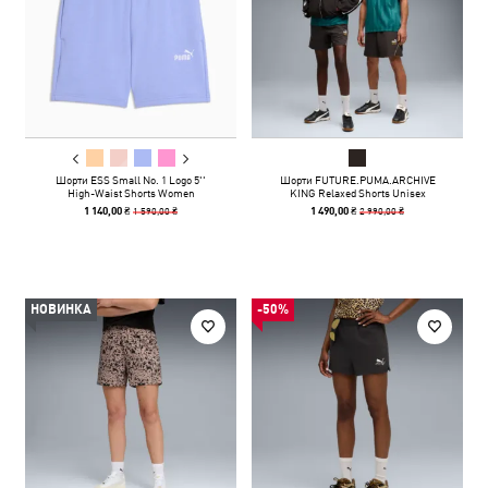
Шорти ESS Small No. 1 Logo 5''
Шорти FUTURE.PUMA.ARCHIVE
High-Waist Shorts Women
KING Relaxed Shorts Unisex
1 590,00 ₴
2 990,00 ₴
1 140,00 ₴
1 490,00 ₴
НОВИНКА
-50%