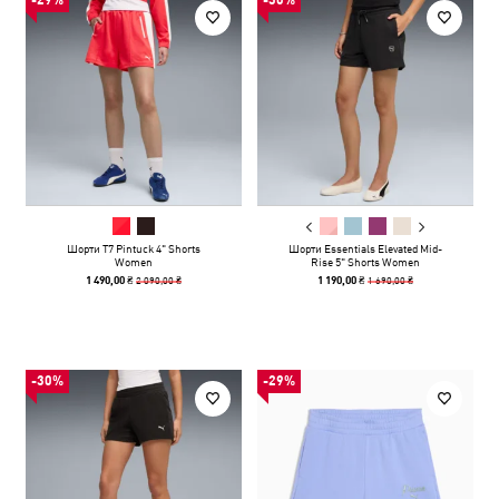
-29%
-30%
Шорти T7 Pintuck 4" Shorts
Шорти Essentials Elevated Mid-
Women
Rise 5" Shorts Women
2 090,00 ₴
1 690,00 ₴
1 490,00 ₴
1 190,00 ₴
-30%
-29%