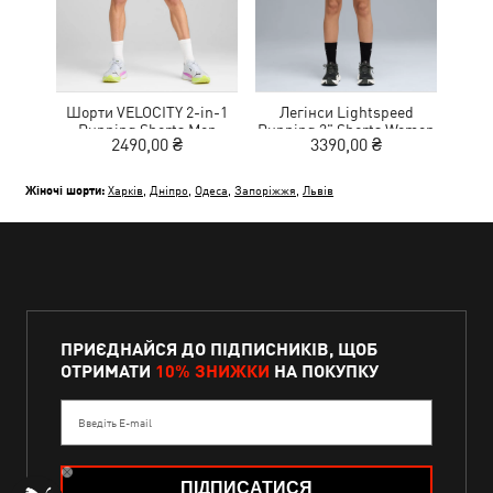
Шорти VELOCITY 2-in-1
Легінси Lightspeed
Running Shorts Men
Running 3" Shorts Women
2490,00 ₴
3390,00 ₴
Жіночі шорти:
Харків
,
Дніпро
,
Одеса
,
Запоріжжя
,
Львів
ПРИЄДНАЙСЯ ДО ПІДПИСНИКІВ, ЩОБ
ОТРИМАТИ
10% ЗНИЖКИ
НА ПОКУПКУ
Введіть E-mail
ПІДПИСАТИСЯ