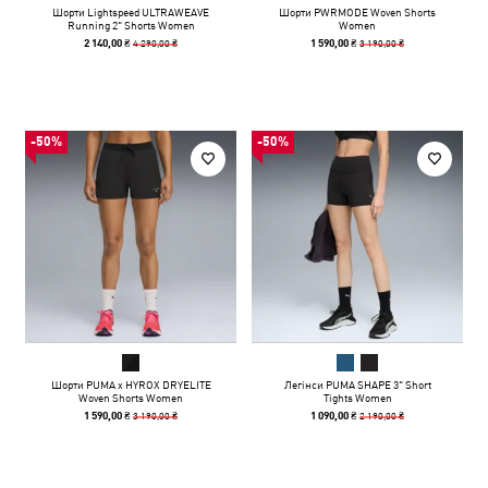
Шорти Lightspeed ULTRAWEAVE
Шорти PWRMODE Woven Shorts
Running 2" Shorts Women
Women
4 290,00 ₴
3 190,00 ₴
2 140,00 ₴
1 590,00 ₴
-50%
-50%
Шорти PUMA x HYROX DRYELITE
Легінси PUMA SHAPE 3" Short
Woven Shorts Women
Tights Women
3 190,00 ₴
2 190,00 ₴
1 590,00 ₴
1 090,00 ₴