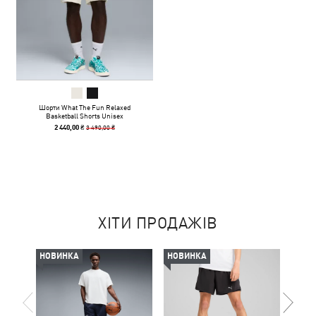
Шорти What The Fun Relaxed
Basketball Shorts Unisex
3 490,00 ₴
2 440,00 ₴
ХІТИ ПРОДАЖІВ
НОВИНКА
НОВИНКА
НОВ