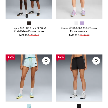
Шорти FUTURE.PUMA.ARCHIVE
Шорти WARDROBE ESS 4" Shorts
KING Relaxed Shorts Unisex
Pointelle Women
2 990,00 ₴
2 390,00 ₴
1 490,00 ₴
1 690,00 ₴
-50%
-50%