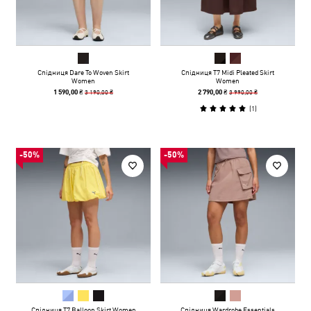
Спідниця Dare To Woven Skirt
Спідниця T7 Midi Pleated Skirt
Women
Women
3 190,00 ₴
3 990,00 ₴
1 590,00 ₴
2 790,00 ₴
(
1
)
-50%
-50%
Спідниця T7 Balloon Skirt Women
Спідниця Wardrobe Essentials