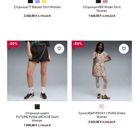
Спідниця T7 Balloon Skirt Women
Спідниця HER Woven Skirt
Women
3 190,00 ₴
2 290,00 ₴
2 240,00 ₴
1 640,00 ₴
-50%
-50%
Спідниця-шорти
Сукня A$AP ROCKY x PUMA Dress
FUTURE.PUMA.ARCHIVE Skort
Women
Women
5 290,00 ₴
2 649,00 ₴
2 190,00 ₴
1 090,00 ₴