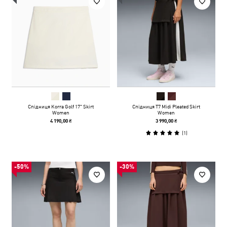
Спідниця Korra Golf 17" Skirt
Спідниця T7 Midi Pleated Skirt
Women
Women
4 190,00 ₴
3 990,00 ₴
(
1
)
-50%
-30%