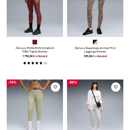
Легінси PUMA RUN Ultraform
Легінси Essentials Animal Print
7/8th Tights Women
Leggings Women
3 790,00 ₴
1 990,00 ₴
1 790,00 ₴
599,00 ₴
(
1
)
-70%
-50%