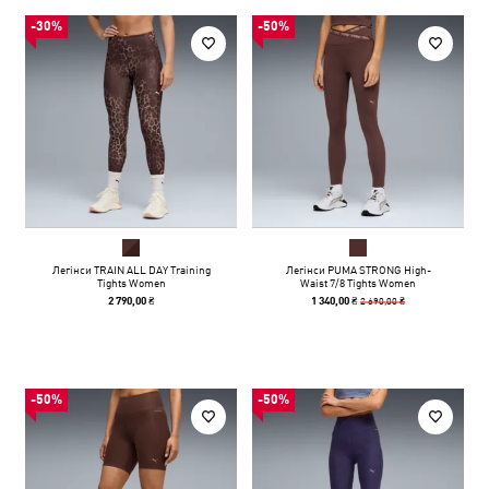
-30%
-50%
Легінси TRAIN ALL DAY Training
Легінси PUMA STRONG High-
Tights Women
Waist 7/8 Tights Women
2 690,00 ₴
2 790,00 ₴
1 340,00 ₴
-50%
-50%