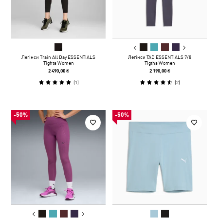
Легінси Train All Day ESSENTIALS
Легінси TAD ESSENTIALS 7/8
Tights Women
Tigths Women
2 490,00 ₴
2 190,00 ₴
(
1
)
(
2
)
-50%
-50%