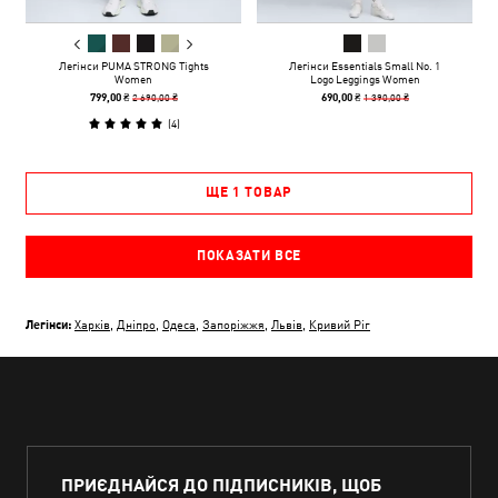
Легінси PUMA STRONG Tights
Легінси Essentials Small No. 1
Women
Logo Leggings Women
2 690,00 ₴
1 390,00 ₴
799,00 ₴
690,00 ₴
(
4
)
ЩЕ 1 ТОВАР
ПОКАЗАТИ ВСЕ
Легінси:
Харків
,
Дніпро
,
Одеса
,
Запоріжжя
,
Львів
,
Кривий Ріг
ПРИЄДНАЙСЯ ДО ПІДПИСНИКІВ, ЩОБ