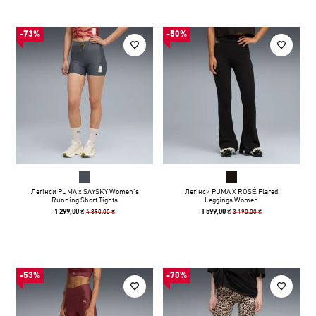
-73%
-50%
Легінси PUMA x SAYSKY Women's
Легінси PUMA X ROSÉ Flared
Running Short Tights
Leggings Women
4 890,00 ₴
3 190,00 ₴
1 299,00 ₴
1 599,00 ₴
-53%
-70%